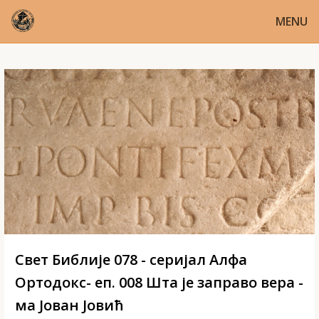
MENU
Свет Библије 078 - серијал Алфа
Ортодокс- еп. 008 Шта је заправо вера -
ма Joван Јовић