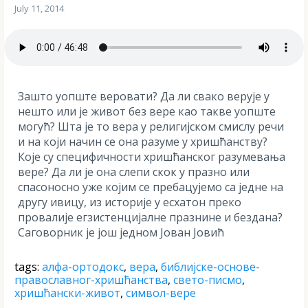
July 11, 2014
Зашто уопште веровати? Да ли свако верује у
нешто или је живот без вере као такве уопште
могућ? Шта је то вера у религијском смислу речи
и на који начин се она разуме у хришћанству?
Које су специфичности хришћанског разумевања
вере? Да ли је она слепи скок у празно или
спасоносно уже којим се пребацујемо са једне на
другу ивицу, из историје у есхатон преко
провалије егзистенцијалне празнине и бездана?
Саговорник је још једном Јован Јовић
tags:
алфа-ортодокс
,
вера
,
библијске-основе-
православног-хришћанства
,
свето-писмо
,
хришћански-живот
,
символ-вере