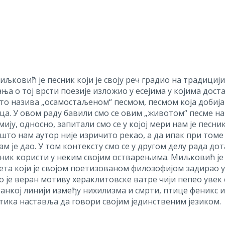
љковић је песник који је своју реч градио на традициј
ња о тој врсти поезије изложио у есејима у којима дост
то назива „осамостаљеном“ песмом, песмом која добија
а. У овом раду бавили смо се овим „животом“ песме нак
ију, односно, запитали смо се у којој мери нам је песни
 што нам аутор није изричито рекао, а да ипак при том
м је дао. У том контексту смо се у другом делу рада д
сник користи у неким својим остварењима. Миљковић је
та који је својом поетизованом филозофијом задирао у
ио је веран мотиву хераклитовске ватре чији пепео уве
анкој линији између нихилизма и смрти, птице феникс и
ка наставља да говори својим јединственим језиком.