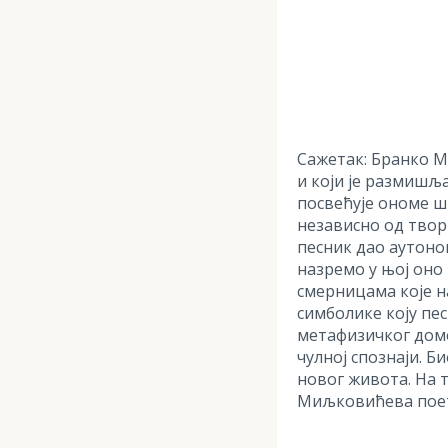
Сажетак: Бранко Ми
и који је размишља
посвећује ономе ш
независно од творц
песник дао аутоном
назремо у њој оно
смерницама које на
симболике коју пе
метафизичког доме
чулној спознаји. Б
новог живота. На т
Миљковићева поети