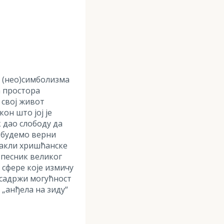
и (нео)симболизма
а простора
 свој живот
он што јој је
к дао слободу да
е будемо верни
отакли хришћанске
 песник великог
 сфере које измичу
к садржи могућност
 „анђела на зиду“