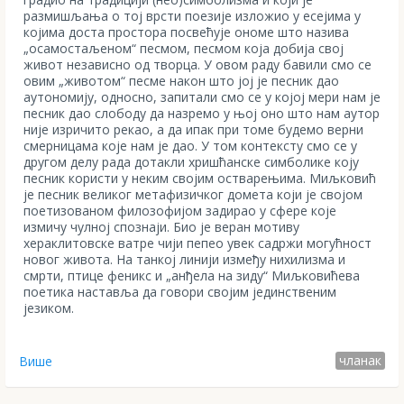
размишљања о тој врсти поезије изложио у есејима у
којима доста простора посвећује ономе што назива
„осамостаљеном“ песмом, песмом која добија свој
живот независно од творца. У овом раду бавили смо се
овим „животом“ песме након што јој је песник дао
аутономију, односно, запитали смо се у којој мери нам је
песник дао слободу да назремо у њој оно што нам аутор
није изричито рекао, а да ипак при томе будемо верни
смерницама које нам је дао. У том контексту смо се у
другом делу рада дотакли хришћанске симболике коју
песник користи у неким својим остварењима. Миљковић
је песник великог метафизичког домета који је својом
поетизованом филозофијом задирао у сфере које
измичу чулној спознаји. Био је веран мотиву
хераклитовске ватре чији пепео увек садржи могућност
новог живота. На танкој линији између нихилизма и
смрти, птице феникс и „анђела на зиду“ Миљковићева
поетика наставља да говори својим јединственим
језиком.
чланак
Више