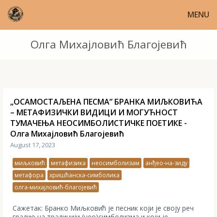
MENU
Олга Михајловић Благојевић
„ОСАМОСТАЉЕНА ПЕСМА” БРАНКА МИЉКОВИЋА
– МЕТАФИЗИЧКИ ВИДИЦИ И МОГУЋНОСТ
ТУМАЧЕЊА НЕОСИМБОЛИСТИЧКЕ ПОЕТИКЕ -
Олга Михајловић Благојевић
August 17, 2023
миљковић
метафизика
неосимболизам
aнђео-на-зиду
метафора
хришћанска-симболика
олга-михајловић-благојевић
Сажетак: Бранко Миљковић је песник који је своју реч
градио на традицији (нео)симболизма и који је