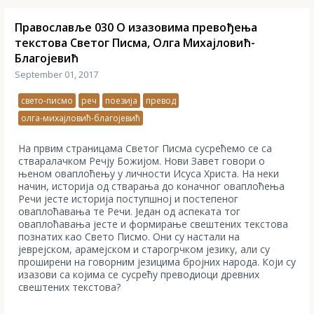
Православље 030 О изазовима превођења
текстова Светог Писма, Олга Михајловић-
Благојевић
September 01, 2017
свето-писмо
реч
поезија
превод
олга-михајловић-благојевић
На првим страницама Светог Писма сусрећемо се са
стваралачком Речју Божијом. Нови Завет говори о
њеном оваплоћењу у личности Исуса Христа. На неки
начин, историја од стварања до коначног оваплоћења
Речи јесте историја поступшној и постепеног
оваплоћавања те Речи. Један од аспеката тог
оваплоћавања јесте и формирање свештених текстова
познатих као Свето Писмо. Они су настали на
јеврејском, арамејском и старогрчком језику, али су
проширени на говорним језицима бројних народа. Који су
изазови са којима се сусрећу преводиоци древних
свештених текстова?