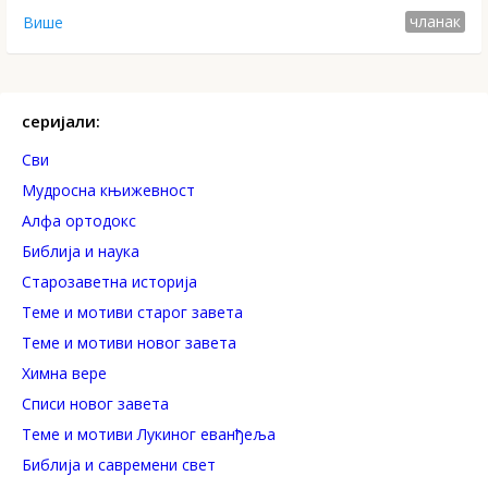
чланак
Више
серијали:
Сви
Mудросна књижевност
Алфа ортодокс
Библија и наука
Старозаветна историја
Теме и мотиви старог завета
Теме и мотиви новог завета
Химна вере
Списи новог завета
Теме и мотиви Лукиног еванђеља
Библија и савремени свет