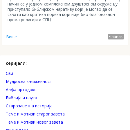
начин се у једном комплексном друштвеном окружењу
приступало библијском наративу који је могао да се
схвати као критика порека који није био благонаклон
према религији и СПЦ
чланак
Више
серијали:
Сви
Mудросна књижевност
Алфа ортодокс
Библија и наука
Старозаветна историја
Теме и мотиви старог завета
Теме и мотиви новог завета