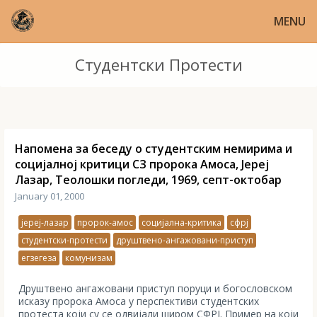
MENU
Студентски Протести
Напомена за беседу о студентским немирима и
социјалној критици СЗ пророка Амоса, Јереј
Лазар, Теолошки погледи, 1969, септ-октобар
January 01, 2000
јереј-лазар
пророк-амос
социјална-критика
сфрј
студентски-протести
друштвено-ангажовани-приступ
егзегеза
комунизам
Друштвено ангажовани приступ поруци и богословском
исказу пророка Амоса у перспективи студентских
протеста који су се одвијали широм СФРЈ. Пример на који