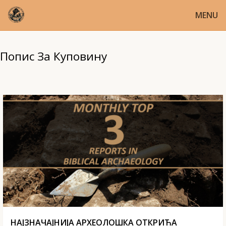
MENU
Попис За Куповину
НАЈЗНАЧАЈНИЈА АРХЕОЛОШКА ОТКРИЋА