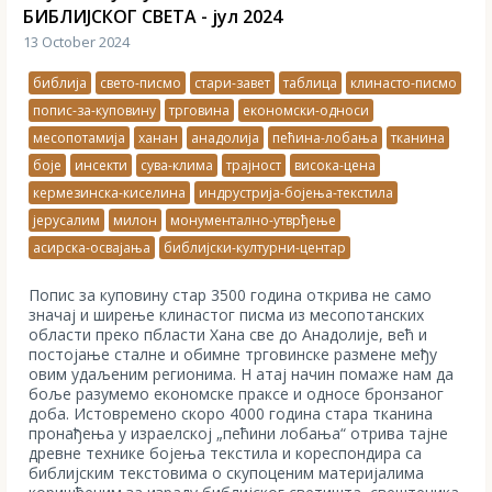
БИБЛИЈСКОГ СВЕТА - јул 2024
13 October 2024
библија
свето-писмо
стари-завет
таблица
клинасто-писмо
попис-за-куповину
трговина
економски-односи
месопотамија
ханан
анадолија
пећина-лобања
тканина
боје
инсекти
сува-клима
трајност
висока-цена
кермезинска-киселина
индрустрија-бојења-текстила
јерусалим
милон
монументално-утврђење
асирска-освајања
библијски-културни-центар
Попис за куповину стар 3500 година открива не само
значај и ширење клинастог писма из месопотанских
области преко пбласти Хана све до Анадолије, већ и
постојање сталне и обимне трговинске размене међу
овим удаљеним регионима. Н атај начин помаже нам да
боље разумемо економске праксе и односе бронзаног
доба. Истовремено скоро 4000 година стара тканина
пронађења у израелској „пећини лобања“ отрива тајне
древне технике бојења текстила и кореспондира са
библијским текстовима о скупоценим материјалима