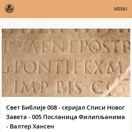
MENU
Свет Библије 008 - серијал Списи Новог
Завета - 005 Посланица Филипљанима
- Валтер Хансен