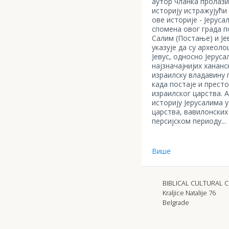
аутор чланка пролази
историју истражујући 
ове историје - Јеруса
спомена овог града п
Салим (Постање) и Јев
указује да су археоло
Јевус, односно Јеруса
најзначајнијих ханан
израилску владавину 
када постаје и прест
израилског царства. 
историју Јерусалима 
царства, вавилонских
персијском периоду...
Више
BIBLICAL CULTURAL 
Kraljice Natalije 76
Belgrade