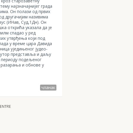
 кроз старозаветну
тему најзначајнијег града
лима. Он полази од првих
од другачијим називима
ус (ИНав, Суд,1Дн). Он
шка открића указала да је
лилм спадао у ред
ских утврђења који под
пада у време цара Давида
оница уједињеног јудео-
Аутор представља и даљу
у периоду подељеног
 разарања и обнове у
чланак
CENTRE