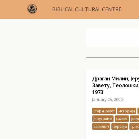
BIBLICAL CULTURAL CENTRE
Драган Милин, Јер
Завету, Теолошки
1973
January 26, 2000
стари-завет
историја
јерусалим
салим
јеву
вавилон
персија
грчк