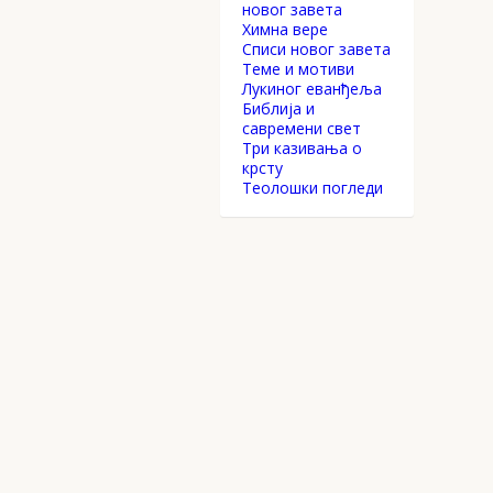
новог завета
Химна вере
Списи новог завета
Теме и мотиви
Лукиног еванђеља
Библија и
савремени свет
Три казивања о
крсту
Теолошки погледи