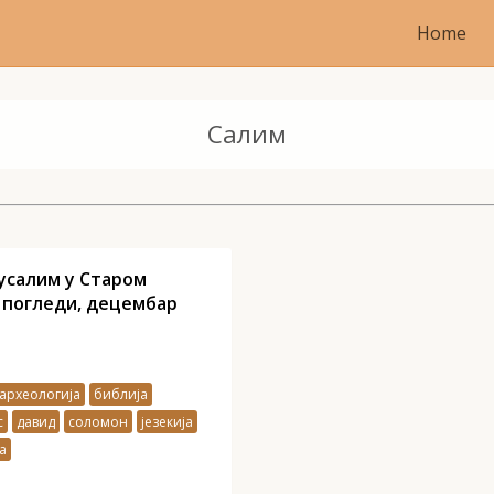
Home
Салим
усалим у Старом
 погледи, децембар
археологија
библија
с
давид
соломон
језекија
а