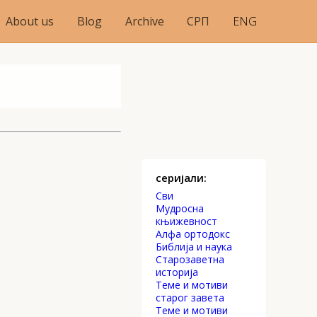
About us
Blog
Archive
СРП
ENG
серијали:
Сви
Mудросна
књижевност
Алфа ортодокс
Библија и наука
Старозаветна
историја
Теме и мотиви
старог завета
Теме и мотиви