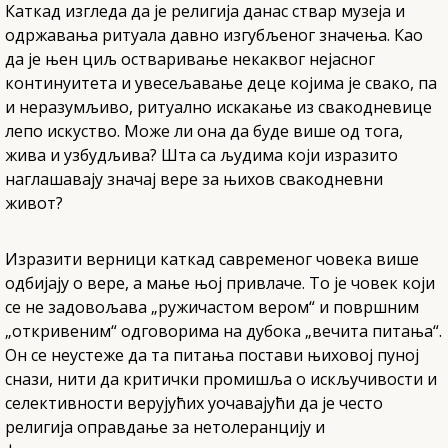
Каткад изгледа да је религија данас ствар музеја и
одржавања ритуала давно изгубљеног значења. Као
да је њен циљ остваривање некаквог нејасног
континуитета и увесељавање деце којима је свако, па
и неразумљиво, ритуално искакање из свакодневице
лепо искуство. Може ли она да буде више од тога,
жива и узбудљива? Шта са људима који изразито
наглашавају значај вере за њихов свакодневни
живот?
Изразити верници каткад савременог човека више
одбијају о вере, а мање њој привлаче. То је човек који
се не задовољава „ружичастом вером“ и површним
„откривеним“ одговорима на дубока „вечита питања“.
Он се неустеже да та питања постави њиховој пуној
снази, нити да критички промишља о искључивости и
селективности верујућих уочавајући да је често
религија оправдање за нетолеранцију и