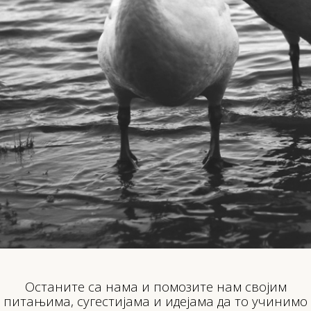
Oстаните са нама и помозите нам својим
питањима, сугестијама и идејама да то учинимо