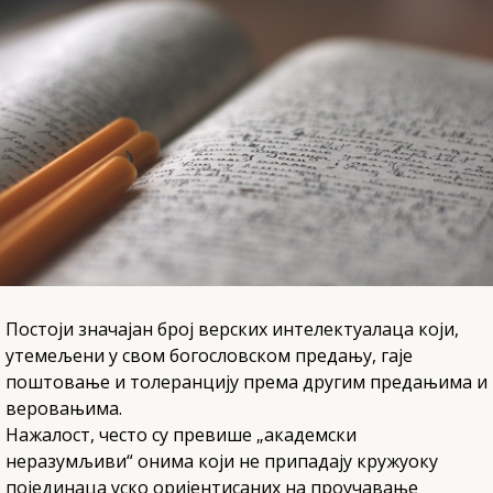
Постоји значајан број верских интелектуалаца који,
утемељени у свом богословском предању, гаје
поштовање и толеранцију према другим предањима и
веровањима.
Нажалост, често су превише „академски
неразумљиви“ онима који не припадају кружуоку
појединаца уско оријентисаних на проучавање