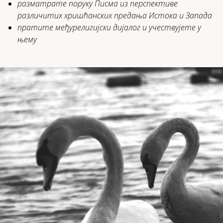
разматрате поруку Писма из перспективе
различитих хришћанских предања Истока и Запада
пратите међурелигијски дијалог и учествујете у
њему