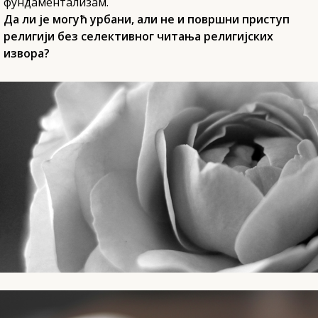
фундаментализам.
Да ли је могућ урбани, али не и површни приступ
религији без селективног читања религијских
извора?