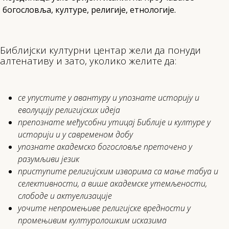
богословља, културе, религије, етнологије.
Библијски културни центар жели да понуди
алтенативу и зато, уколико желите да:
се упустите у авантуру и упознате историју и
еволуцију религијских идеја
препознате међусобни утицај Библије и културе у
историји и у савременом добу
упознате академско богословље преточено у
разумљиви језик
приступите религијским изворима са мање табуа и
селективности, а више академске утемљености,
слободе и актуелизације
уочите непромењиве религијске вредности у
промењивим културолошким исказима