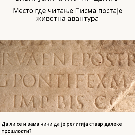
Место где читање Писма постаје
животна авантура
Да ли се и вама чини да је религија ствар далеке
прошлости?