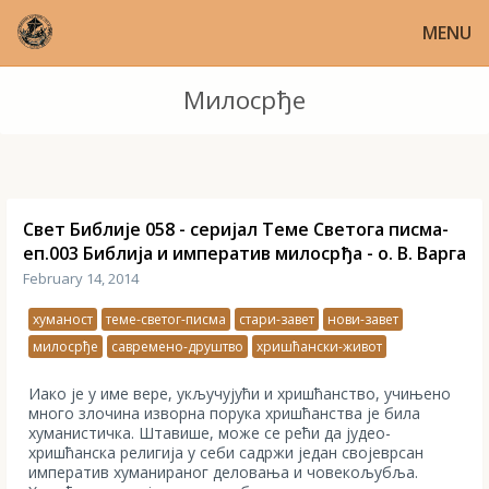
MENU
Милосрђе
Свет Библије 058 - серијал Теме Светога писма-
еп.003 Библија и императив милосрђа - о. В. Варга
February 14, 2014
хуманост
теме-светог-писма
стари-завет
нови-завет
милосрђе
савремено-друштво
хришћански-живот
Иако је у име вере, укључујући и хришћанство, учињено
много злочина изворна порука хришћанства је била
хуманистичка. Штавише, може се рећи да јудео-
хришћанска религија у себи садржи један својеврсан
императив хуманираног деловања и човекољубља.