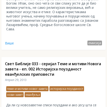
Богом. Ипак, оно око чега се сви слажу јесте да је био
велики учитељ, не само религијских веровања, већ и
животног искуства и етике. О карактеристикама
његовог учења, начину поучавања и поруци неких од
његових знаменитих парабола разговарамо са Јованом
Лазаревићем, проф. Средње богословске школе Св.
Сава.
емисија
Више
Свет Библије 033 - серијал Теме и мотиви Новога
завета - еп. 002 Историјска поузданост
еванђелских приповести
Април 29, 2013
теме-и-мотиви-новог-завета
историјска-поузданост
нови-завет
еванђеља
Да ли су новозаветни списи поуздани и ако јесу шта се