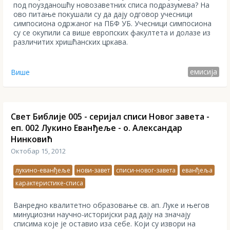
под поузданошћу новозаветних списа подразумева? На
ово питање покушали су да дају одговор учесници
симпосиона одржаног на ПБФ УБ. Учесници симпосиона
су се окупили са више европских факултета и долазе из
различитих хришћанских цркава.
емисија
Више
Свет Библије 005 - серијал списи Новог завета -
еп. 002 Лукино Еванђеље - о. Александар
Нинковић
Октобар 15, 2012
лукино-еванђеље
нови-завет
списи-новог-завета
еванђеља
карактеристике-списа
Ванредно квалитетно образовање св. ап. Луке и његов
минуциозни научно-историјски рад дају на значају
списима које је оставио иза себе. Који су извори на