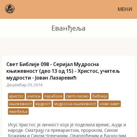
МЕНИ
Еванђеља
Свет Библије 098 - Серијал Мудросна
књижевност (део 13 од 15) - Христос, учитељ
мудрости - Јован Лазаревић
Децембар 29, 2014
христос
учитељ
параболе
свето-писмо
библија
књижевност
мудрост
мудросна-књижевност
нови-завет
еванђеља
Исус Христос је личност која је поделила време, људе и
народе. Сматрају га преварантом, пророком, Сином
Божијим и Сином Човечијим, Оваплоћеним и Васкрслим