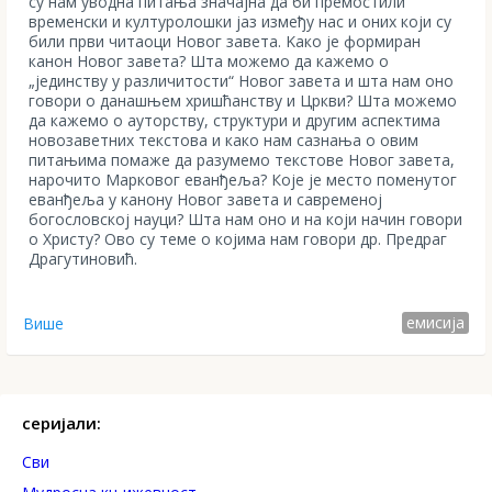
су нам уводна питања значајна да би премостили
временски и културолошки јаз између нас и оних који су
били први читаоци Новог завета. Kако је формиран
канон Новог завета? Шта можемо да кажемо о
„јединству у различитости“ Новог завета и шта нам оно
говори о данашњем хришћанству и Цркви? Шта можемо
да кажемо о ауторству, структури и другим аспектима
новозаветних текстова и како нам сазнања о овим
питањима помаже да разумемо текстове Новог завета,
нарочито Марковог еванђеља? Које је место поменутог
еванђеља у канону Новог завета и савременој
богословској науци? Шта нам оно и на који начин говори
о Христу? Ово су теме о којима нам говори др. Предраг
Драгутиновић.
емисија
Више
серијали:
Сви