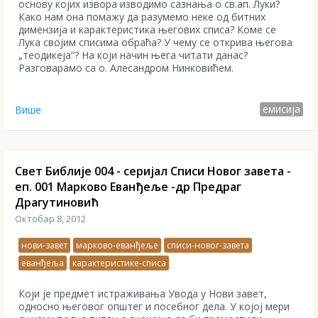
основу којих извора изводимо сазнања о св.ап. Луки?
Како нам она помажу да разумемо неке од битних
димензија и карактеристика његових списа? Коме се
Лука својим списима обраћа? У чему се открива његова
„теодикеја“? На који начин њега читати данас?
Разговарамо са о. Алесандром Нинковићем.
емисија
Више
Свет Библије 004 - серијал Списи Новог завета -
еп. 001 Марково Еванђеље -др Предраг
Драгутиновић
Октобар 8, 2012
нови-завет
марково-еванђеље
списи-новог-завета
еванђеља
карактеристике-списа
Који је предмет истраживања Увода у Нови завет,
односно његовог општег и посебног дела. У којој мери