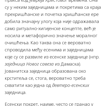
пракса код Јевреја Христовог времена. Она
су у неким заједницама и покретима са краја
прехришћанске и почетка хришћанске ере
добила значајну улогу која није одражавала
само ритуално-хигијенске концепте, већ је
носила и метафорично значење моралног
очишћења. Као таква она се вероватно
спроводила међу есенима и заједницама
које су се развиле из есенске заједнице (нпр.
заједница Новог савеза
из Дамаска).
Јованитска заједница образована око
крститеља се, стога, вероватно треба
схватити као једна од
девтеро-есенских
заједница.
Есенски покрет, наиме, често се гранао у