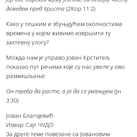
доведем пред Христа
(2Кор 11:2)
Како у тешким и збуњујућим околностима
времена у којем живимо извршити ту
захтевну улогу?
Можда нам је управо Јован Крститељ
показао пут речима које су нас увеле у ово
размишљање:
Он треба да расте, а ја да се умањујем
(Јн
3:30)
Јован Благојевић
Извор: Сајт ЧУДО
За друге теме повезане са Јовановим