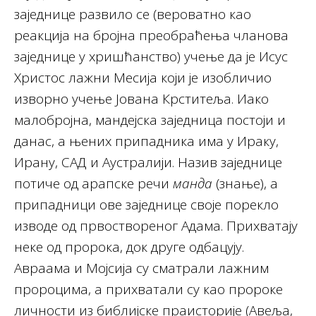
заједнице развило се (вероватно као
реакција на бројна преобраћења чланова
заједнице у хришћанство) учење да је Исус
Христос лажни Месија који је изобличио
изворно учење Јована Крститеља. Иако
малобројна, мандејска заједница постоји и
данас, а њених припадника има у Ираку,
Ирану, САД и Аустралији. Назив заједнице
потиче од арапске речи
манда
(знање), а
припадници ове заједнице своје порекло
изводе од првоствореног Адама. Прихватају
неке од пророка, док друге одбацују.
Авраама и Мојсија су сматрали лажним
пророцима, а прихватали су као пророке
личности из библијске праисторије (Авеља,