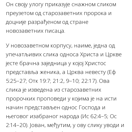
Он своју улогу приказује снажном сликом
преузетом од старозаветних пророка и
доцније разрађеном од стране
новозаветних писаца.
У новозаветном корпусу, наиме, једна од
упечатљивих слика односа Христа и Цркве
јесте брачна заједница у којој Христос
представља женика, а Црква невесту (Еф
5:25–27; Oтк 19:7; 21:2, 9–10; 22:17). Ова
слика је изведена из старозаветних
пророчких проповеди у којима је на исти
начин представљен однос Господа и
његовог изабраног народа (Ис 62:4–5; Ос
2:14–20). Јован, међутим, у ову слику уводи и