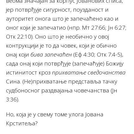
веома значајан за корпус Јованових списа,
јер потврђује сигурност, поузданост и
ауторитет онога што је запечаћено као и
оног који је запечатио (нпр. Мт 27:66; Јн 6:27;
Отк 22:10). Оно што је необично у овој
контрукцији је то да човек, који је обично
онај који
бива запечаћен
(Eф 4:30; Oтк 7:4-5),
сада онај који потврђује (запечаћује) Божију
истинитост кроз
прихватање сведочанства
Сина. (Не)прихватање представља тачку
судбоносног раздвајања човечанства (Јн
3:36).
Но, која је у свему томе улога Јована
Крститеља?