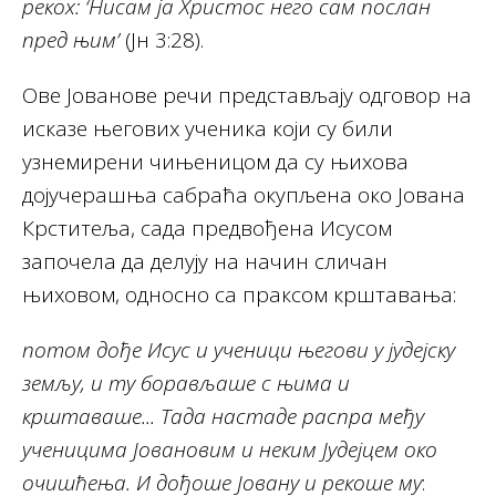
рекох: ‘Нисам ја Христос него сам послан
пред њим’
(Јн 3:28).
Ове Јованове речи представљају одговор на
исказе његових ученика који су били
узнемирени чињеницом да су њихова
дојучерашња сабраћа окупљена око Јована
Крститеља, сада предвођена Исусом
започела да делују на начин сличан
њиховом, односно са праксом крштавања:
потом дође Исус и ученици његови у јудејску
земљу, и ту борављаше с њима и
крштаваше... Тада настаде распра међу
ученицима Јовановим и неким Јудејцем око
очишћења.
И дођоше Јовану и рекоше му
: