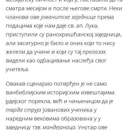
сматра месијом и после његове смрти. Неки
чланови ове
јованитске заједнице
према
подацима које нам даје св. ап. Лука,
приступили су ранохришћанској заједници,
али засигурно је било и оних који то нису
желели да учине и који су тај
прелазак
видели као одбацивање наслеђа свог
учитеља.
Овакав сценарио потврђен је не само
ванбиблијским историјским извештајима
јудејског порекла, већ и чињеницом да је
тврда струја
Јованових ученика у
наредним вековима образована у у
заједницу тзв.
мандејанаца.
Унутар ове