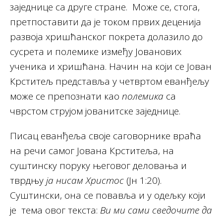
заједнице са друге стране. Може се, стога,
претпоставити да је током првих деценија
развоја хришћанског покрета долазило до
сусрета и полемике између Јованових
ученика и хришћана. Начин на који се Јован
Крститељ представља у четвртом еванђељу
може се препознати као
полемика
са
чврстом струјом јованитске заједнице.
Писац еванђеља своје саговорнике враћа
на речи самог Јована Крститеља, на
суштинску поруку његовог деловања и
тврдњу
ја нисам Христос
(Јн 1:20).
Суштински, она се повавља и у одељку који
је тема овог текста:
Ви ми сами сведочите да