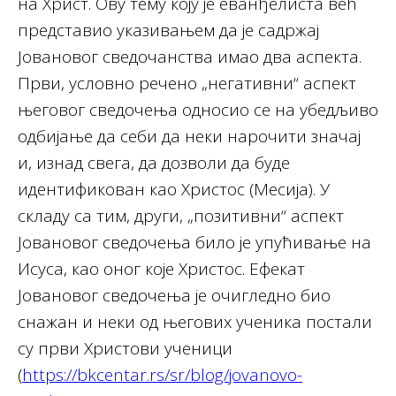
на Христ. Ову тему коју је еванђелиста већ
представио указивањем да је садржај
Јовановог сведочанства имао два аспекта.
Први, условно речено „негативни“ аспект
његовог сведочења односио се на убедљиво
одбијање да себи да неки нарочити значај
и, изнад свега, да дозволи да буде
идентификован као Христос (Месија). У
складу са тим, други, „позитивни“ аспект
Јовановог сведочења било је упућивање на
Исуса, као оног које Христос. Ефекат
Јовановог сведочења је очигледно био
снажан и неки од његових ученика постали
су први Христови ученици
(
https://bkcentar.rs/sr/blog/jovanovo-