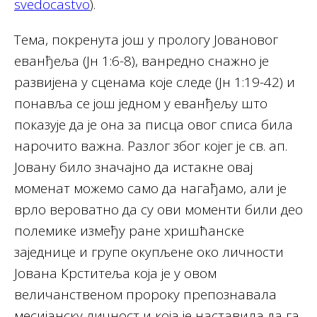
svedocastvo
).
Тема, покренута још у прологу Јовановог
еванђеља (Јн 1:6-8), ванредно снажно је
развијена у сценама које следе (Јн 1:19-42) и
понавља се још једном у еванђељу што
показује да је она за писца овог списа била
нарочито важна. Разлог због којег је св. ап.
Јовану било значајно да истакне овај
моменат можемо само да нагађамо, али је
врло вероватно да су ови моменти били део
полемике између ране хришћанске
заједнице и групе окупљене око личности
Јована Крститеља која је у овом
величанственом пророку препознавала
месијанску личност и која је наставила да га