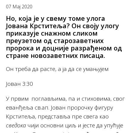
07 Мај 2020
Но, која је у свему томе улога
Јована Крститеља? Он своју улогу
приказује снажном сликом
преузетом од старозаветних
пророка и доцније разрађеном од
стране новозаветних писаца.
Он треба да расте, а ја да се умањујем
Јован 3:30
У првим поглављима, па и стиховима, свог
еванђеља св.ап. Јован пророчку фигуру
Крститеља, представља пре свега као
сведока
чији основни циљ и јесте да упућује