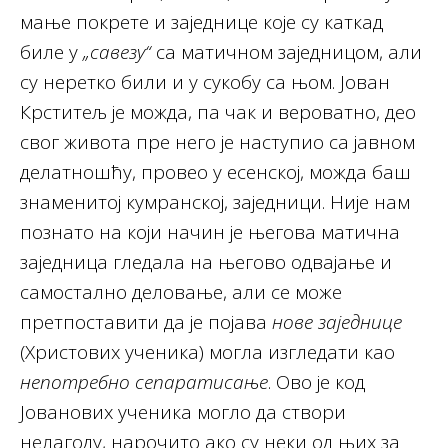
мање покрете и заједнице које су каткад
биле у
„савезу“
са матичном заједницом, али
су неретко били и у сукобу са њом. Јован
Крститељ је можда, па чак и вероватно, део
свог живота пре него је наступио са јавном
делатношћу, провео у есенској, можда баш
знаменитој кумранској, заједници. Није нам
познато на који начин је његова матична
заједница гледала на његово одвајање и
самостално деловање, али се може
претпоставити да је појава
нове заједнице
(Христових ученика) могла изгледати као
непотребно сепаратисање
. Ово је код
Јованових ученика могло да створи
нелагоду, нарочито ако су неки од њих за