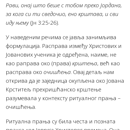
Рави, онај што беше с тобом преко Јордана,
за кога си ти сведочио, ено крштава, и сви
иду њему
(Јн 3:25-26).
У наведеним речима се јавља занимљива
формулација. Расправа између Христових и
Јованових ученика је одређена, наиме, не
као раправа око (права)
крштења
, већ као
расправа око
очишћења
. Овај детаљ нам
открива да је заједница окупљена око Јована
Крститељ прехришћанско крштење
разумевала у контексту ритуалног прања –
очишћења.
Ритуална прања су била честа и позната