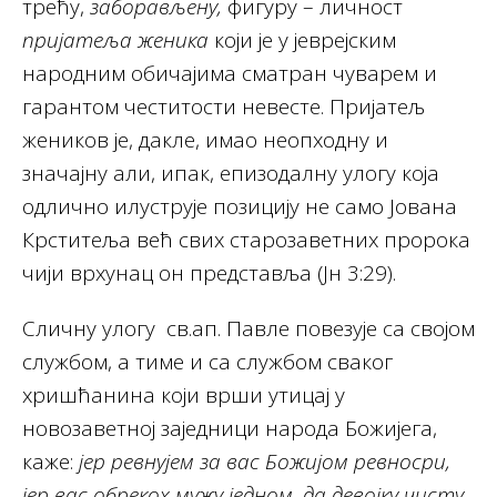
трећу,
заборављену,
фигуру – личност
пријатеља женика
који је у јеврејским
народним обичајима сматран чуварем и
гарантом честитости невесте. Пријатељ
жеников је, дакле, имао неопходну и
значајну али, ипак, епизодалну улогу која
одлично илуструје позицију не само Јована
Крститеља већ свих старозаветних пророка
чији врхунац он представља (Јн 3:29).
Сличну улогу св.ап. Павле повезује са својом
службом, а тиме и са службом сваког
хришћанина који врши утицај у
новозаветној заједници народа Божијега,
каже:
јер ревнујем за вас Божијом ревносри,
јер вас обрекох мужу једном, да девојку чисту