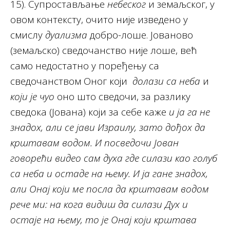
15). Супростављање
небеског
и земаљског, у
овом контексту, очито није изведено у
смислу
дуализма
добро-лоше. Јованово
(земаљско) сведочанство није лоше, већ
само недостатно у поређењу са
сведочанством Оног који
долази са неба
и
који је чуо
оно што сведочи, за разлику
сведока (Јована) који за себе каже
и ја га не
знадох, али се јави Израилу, зато дођох да
крштавам водом. И посведочи Јован
говорећи видео сам духа где силази као голуб
са неба и остаде на њему. И ја гане знадох,
али Онај који ме посла да крштавам водом
рече ми: на кога видиш да силази Дух и
остаје на њему, то је Онај који крштава