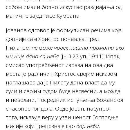
собом имали болно искуство раздвајања од
матичне заједнице Кумрана.
Јованов одговор је формулисан речима која
доцније сам Христос понавља пред
Пилатом:
не може човек ништа примати ако
ми није дано са неба
(Jн 3:27 уп. 19:11). Ипак,
смисао употребљеног израза на ова два
места је различит. Христос својим исказом
наглашава да је Пилату дана власт да му
суди и својим судом буде несвесни, а можда
и невољни, посредник испуњења божанског
спасоносног дела. Овде Јован, насупрот
тога, исказује веру у узвишеност Господње
мисије коју препознаје као
дар неба
.