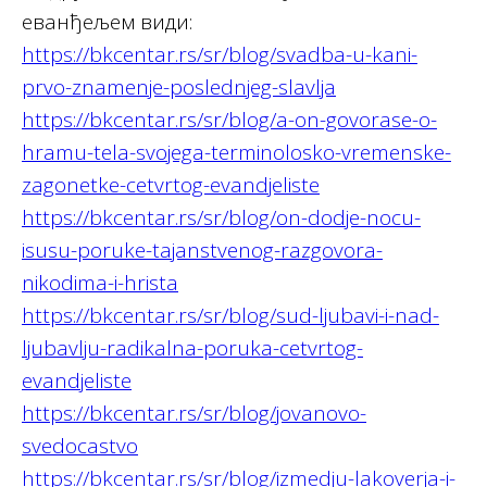
еванђељем види:
https://bkcentar.rs/sr/blog/svadba-u-kani-
prvo-znamenje-poslednjeg-slavlja
https://bkcentar.rs/sr/blog/a-on-govorase-o-
hramu-tela-svojega-terminolosko-vremenske-
zagonetke-cetvrtog-evandjeliste
https://bkcentar.rs/sr/blog/on-dodje-nocu-
isusu-poruke-tajanstvenog-razgovora-
nikodima-i-hrista
https://bkcentar.rs/sr/blog/sud-ljubavi-i-nad-
ljubavlju-radikalna-poruka-cetvrtog-
evandjeliste
https://bkcentar.rs/sr/blog/jovanovo-
svedocastvo
https://bkcentar.rs/sr/blog/izmedju-lakoverja-i-