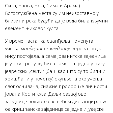
Сита, Еноса, Ноја, Сима и Арама).
Богослужбена места су им неизоставно у
близини река будући да је вода била кључни
елемент њиховог култа.
У време настанка еванђеља поменута
учења
мандејанске заједнице
вероватно да
нису постојала, а сама јованитска заједница
је у том тренутку била само још једна у низу
јеврејских „секти“ (баш као што су то били и
хришћани у почетку) окупљена око учења
свог оснивача, снажне пророрчке личности
Јована Крститеља. Даљи развој ове
заједнице водио је све већем дистанцирању
од хришћанске заједнице са једне и јудејске