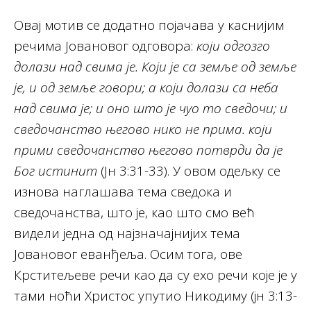
Овај мотив се додатно појачава у каснијим
речима Јовановог одговора:
који одгозго
долази над свима је. Који је са земље од земље
је, и од земље говори; а који долази са неба
над свима је; и оно што је чуо то сведочи; и
сведочанство његово нико не прима. који
прими сведочанство његово потврди да је
Бог истинит
(Јн 3:31-33). У овом одељку се
изнова наглашава тема сведока и
сведочанства, што је, као што смо већ
видели једна од најзначајнијих тема
Јовановог еванђеља. Осим тога, ове
Крститељеве речи као да су ехо речи које је у
тами ноћи Христос упутио Никодиму (јн 3:13-