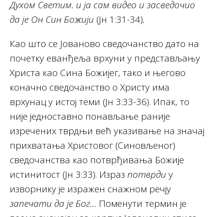
Духом Светим. и ја сам видео и засведочио
да је Он Син Божији
(Јн 1:31-34)
.
Као што се Јованово сведочанство дато на
почетку еванђеља врхуни у представљању
Христа као Сина Божијег, тако и његово
коначно сведочанство о Христу има
врхунац у истој теми (Јн 3:33-36). Ипак, то
није једноставно понављање раније
изречених тврдњи већ указивање на значај
прихватања Христовог (Синовљеног)
сведочанства као потврђивања Божије
истинитост (Јн 3:33). Израз
потврди
у
изворнику је изражен снажном речју
запечати да је Бог…
Поменути термин је