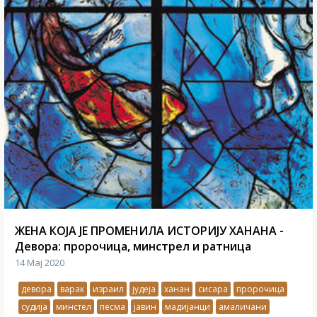
ЖЕНА КОЈА ЈЕ ПРОМЕНИЛА ИСТОРИЈУ ХАНАНА -
Девора: пророчица, минстрел и ратница
14 Мај 2020
девора
варак
израил
јудеја
ханан
сисара
пророчица
судија
минстел
песма
јавин
мадијанци
амаличани