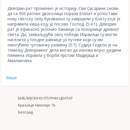
Деворин рат променио је историју. Сви Сисарини снови
да са 900 ратних двоколица порази Египат и успостави
нову светску силу букавално су завршили у блату које је
направила киша коју је послао Господ. (5:4.1). Деворин
рат је ефикасно уклонио Хананце са позорнице древног
света. Да, захваљујући овој победи Израилци су могли
населити у плодне равнице уз путеве који су им
омогућили трговачку размену (5:7). Судија Гедеон је на
темељу Деворниног дела могао да изнова војно уједини
племена Израила у борби против Мадијаца и
Амалаичана
Више
БИБЛИЈСКИ КУЛТУРНИ ЦЕНТАР
Краљице Наталије 76
Београд