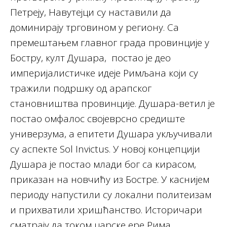
Петреју, Навутејци су наставили да
доминирају трговином у региону. Са
премештањем главног града провинције у
Бостру, култ Душара, постао је део
империјалистичке идеје Римљана који су
тражили подршку од арапског
становништва провинције. Душара-ветил је
постао омфалос својеврсно средиште
универзума, а епитети Душара укључивали
су аспекте Sol Invictus. У новој концепцији
Душара је постао млади бог са кирасом,
приказан на новчићу из Бостре. У каснијем
периоду напустили су локални политеизам
и прихватили хришћанство. Историчари
сматрају да током царске ере Рима,