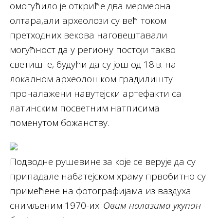
омогућило је откриће два мермерна
олтара,али археолози су већ током
претходних векова наговештавали
могућност да у региону постоји такво
светиште, будући да су још од 18.в. на
локалном археолошком градилишту
проналажени навутејски артефакти са
латинским посветним натписима
поменутом божанству.
Подводне рушевине за које се верује да су
припадале набатејском храму првобитно су
примећене на фотографијама из ваздуха
снимљеним 1970-их.
Овим налазима укупан