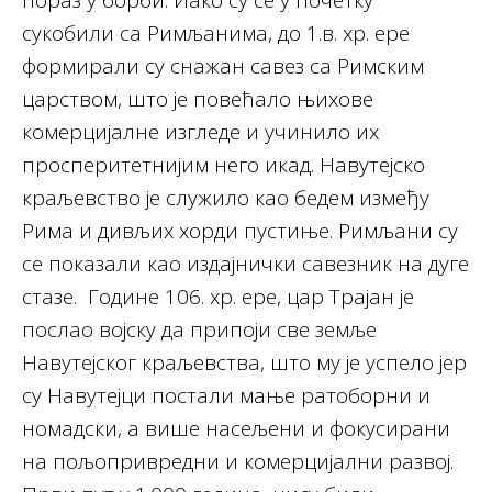
пораз у борби. Иако су се у почетку
сукобили са Римљанима, до 1.в. хр. ере
формирали су снажан савез са Римским
царством, што је повећало њихове
комерцијалне изгледе и учинило их
просперитетнијим него икад. Навутејско
краљевство је служило као бедем између
Рима и дивљих хорди пустиње. Римљани су
се показали као издајнички савезник на дуге
стазе. Године 106. хр. ере, цар Трајан је
послао војску да припоји све земље
Навутејског краљевства, што му је успело јер
су Навутејци постали мање ратоборни и
номадски, а више насељени и фокусирани
на пољопривредни и комерцијални развој.