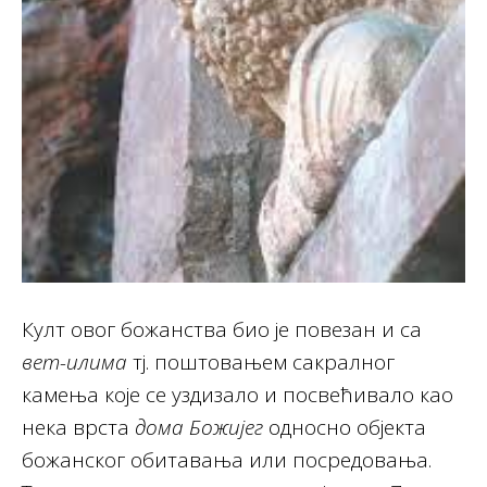
Култ овог божанства био је повезан и са
вет-илима
тј. поштовањем сакралног
камења које се уздизало и посвећивало као
нека врста
дома Божијег
односно објекта
божанског обитавања или посредовања.