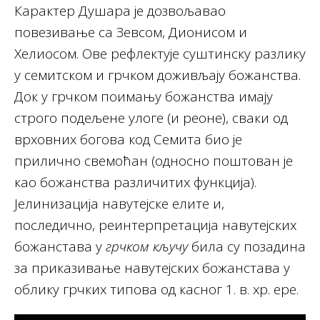
Карактер Душара је дозвољавао
повезивање са Зевсом, Дионисом и
Хелиосом. Ове рефлектује суштинску разлику
у семитском и грчком доживљају божанства.
Док у грчком поимању божанства имају
строго подељене улоге (и реоне), сваки од
врховних богова код Семита био је
прилично свемоћан (односно поштован је
као божанства различитих функција).
Јелинизација навутејске елите и,
последично, реинтерпретација навутејских
божанстава у
грчком кључу
била су позадина
за приказивање навутејских божанстава у
облику грчких типова од касног 1. в. хр. ере.