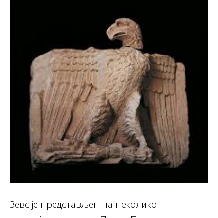
Зевс је представљен на неколико