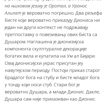
на њиховом језику је Оротал, а Уранос
Алилат
је вероватно погрешно. Два рељефа
бисте који вероватно приказују Диониса ни
један ни други контекст не подржавају
претпоставку о повезивању ових биста са
Душаром. Наглашена је дионизијска
компонента скулптуралне декорације
богатих вила и купатила на Ум ал Бијари.
Овај дионисијски украс присутан јеу
навутејском периоду. Постоји приказ старог
брадатог бога на стубу и бисте младог бога
у тонду који носи стуб. Стари бог је
вероватно Душара, а млади Дионис. Дакле,
Душара сам није приказиван као Дионис.