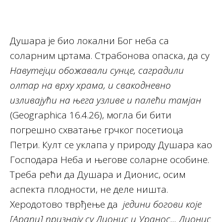
Душара је био локални Бог неба са
соларним цртама. Страбонова опаска, да су
Навутејци обожавали сунце, саградили
олтар на врху храма, и свакодневно
изливајући на њега узливе и палећи тамјан
(Geographica 16.4.26), могла би бити
погрешно схватање грчког посетиоца
Петри. Култ се уклапа у природу Душара као
Господара Неба и његове соларне особине.
Треба рећи да Душара и Дионис, осим
аспекта плодности, не деле ништа.
Херодотово тврђење да
једини богови које
[Арапи] признају су Дионис и Уранос... Дионис