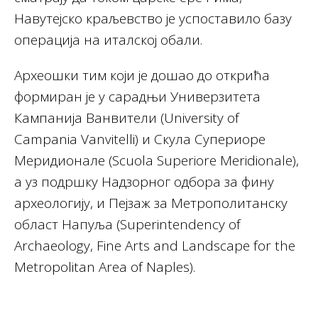
Навутејско краљевство је успоставило базу
операција на италској обали.
Археошки тим који је дошао до открића
формиран је у сарадњи Универзитета
Кампанија Ванвители (University of
Campania Vanvitelli) и Скула Супериоре
Меридионале (Scuola Superiore Meridionale),
а уз подршку Надзорног одбора за фину
археологију, и Пејзаж за Метрополитанску
област Напуља (Superintendency of
Archaeology, Fine Arts and Landscape for the
Metropolitan Area of Naples).