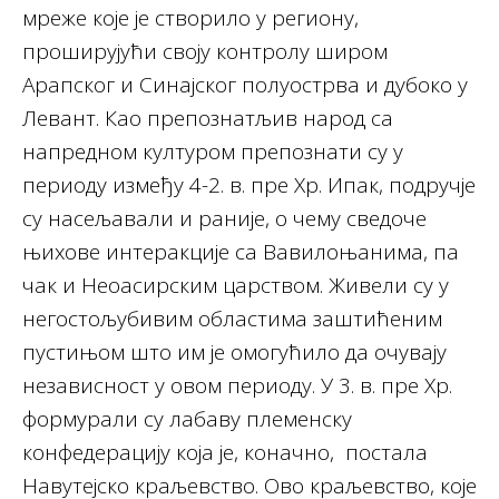
мреже које је створило у региону,
проширујући своју контролу широм
Арапског и Синајског полуострва и дубоко у
Левант. Као препознатљив народ са
напредном културом препознати су у
периоду између 4-2. в. пре Хр. Ипак, подручје
су насељавали и раније, о чему сведоче
њихове интеракције са Вавилоњанима, па
чак и Неоасирским царством. Живели су у
негостољубивим областима заштићеним
пустињом што им је омогућило да очувају
независност у овом периоду. У 3. в. пре Хр.
формурали су лабаву племенску
конфедерацију која је, коначно, постала
Навутејско краљевство. Ово краљевство, које