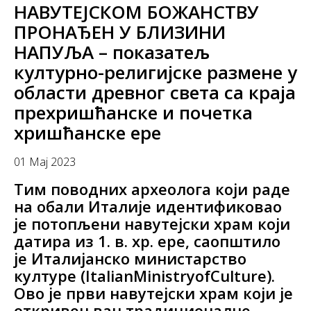
НАВУТЕЈСКОМ БОЖАНСТВУ
ПРОНАЂЕН У БЛИЗИНИ
НАПУЉА – показатељ
културно-религијске размене у
области древног света са краја
прехришћанске и почетка
хришћанске ере
01 Мај 2023
Тим поводних археолога који раде
на обали Италије идентификовао
је потопљени навутејски храм који
датира из 1. в. хр. ере, саопштило
је Италијанско министарство
културе (ItalianMinistryofCulture).
Ово је први навутејски храм који је
откривен ван традиционалне