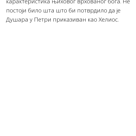
карактеристика њиховог врхованог бога. Не
постоји било шта што би потврдило да је
Душара у Петри приказиван као Хелиос.