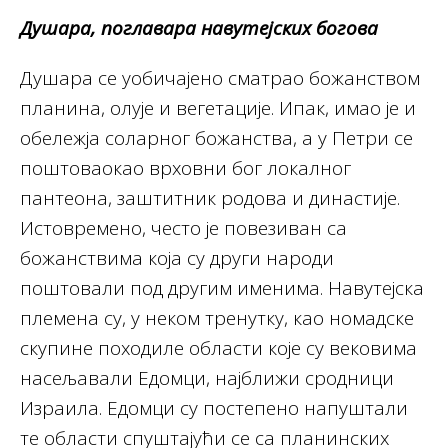
Душара, поглавара навутејских богова
Душара се уобичајено сматрао божанством
планина, олује и вегетације. Ипак, имао је и
обележја соларног божанства, а у Петри се
поштоваокао врховни бог локалног
пантеона, заштитник родова и династије.
Истовремено, често је повезиван са
божанствима која су други народи
поштовали под другим именима. Навутејска
племена су, у неком тренутку, као номадске
скупине походиле области које су вековима
насељавали Едомци, најближи сродници
Израила. Едомци су постепено напуштали
те области спуштајући се са планинских