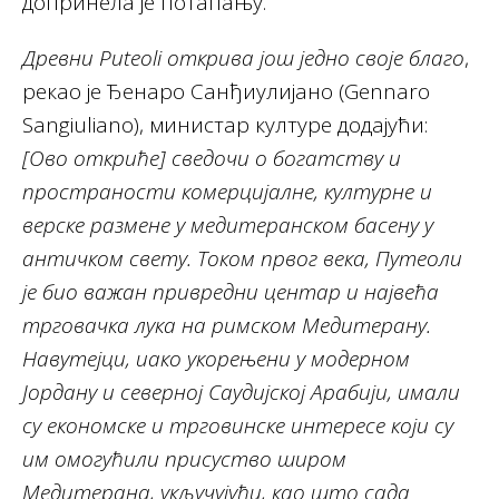
допринела је потапању.
Древни Puteoli открива још једно своје благо
,
рекао је Ђенаро Санђиулијано (Gennaro
Sangiulianо), министар културе додајући:
[Ово откриће] сведочи о богатству и
пространости комерцијалне, културне и
верске размене у медитеранском басену у
античком свету. Током првог века, Путеоли
је био важан привредни центар и највећа
трговачка лука на римском Медитерану.
Навутејци, иако укорењени у модерном
Јордану и северној Саудијској Арабији, имали
су економске и трговинске интересе који су
им омогућили присуство широм
Медитерана, укључујући, као што сада