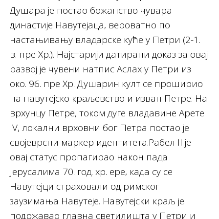
Душара је постао божанство чувара
династије Навутејаца, вероватно по
настањивању владарске куће у Петри (2-1.
в. пре Хр.). Најстарији датирани доказ за овај
развој је чувени натпис Аслах у Петри из
око. 96. пре Хр. Душарин култ се проширио
на навутејско краљевство и изван Петре. На
врхунцу Петре, током дуге владавине Арете
IV, локални врховни бог Петра постао је
својеврсни маркер идентитета.Рабел II je
овај статус пропагирао након пада
Јерусалима 70. год. хр. ере, када су се
Навутејци страховали од римског
заузимања Навутеје. Навутејски краљ је
подржавао главна светилишта у Петри и