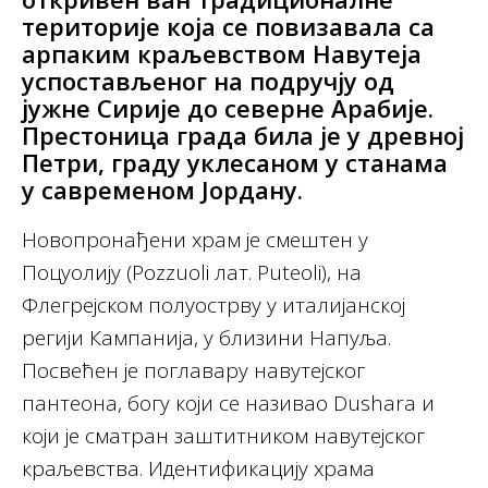
територије која се повизавала са
арпаким краљевством Навутеја
успостављеног на подручју од
јужне Сирије до северне Арабије.
Престоница града била је у древној
Петри, граду уклесаном у станама
у савременом Јордану.
Новопронађени храм је смештен у
Поцуолију (Pozzuoli лат. Puteoli), на
Флегрејском полуострву у италијанској
регији Кампанија, у близини Напуља.
Посвећен је поглавару навутејског
пантеона, богу који се називао Dushara и
који је сматран заштитником навутејског
краљевства. Идентификацију храма