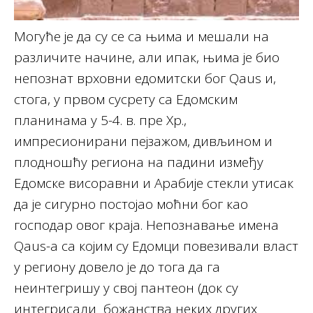
Могуће је да су се са њима и мешали на
различите начине, али ипак, њима је био
непознат врховни едомитски бог Qaus и,
стога, у првом сусрету са Едомским
планинама у 5-4. в. пре Хр.,
импресионирани пејзажом, дивљином и
плодношћу региона на падини између
Едомске висоравни и Арабије стекли утисак
да је сигурно постојао моћни бог као
господар овог краја. Непознавање имена
Qaus-а са којим су Едомци повезивали власт
у региону довело је до тога да га
неинтегришу у свој пантеон (док су
интегрисали божанства неких других