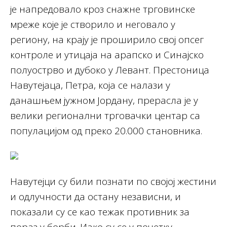
је напредовало кроз снажне трговинске
мреже које је створило и неговало у
региону, на крају је проширило свој опсег
контроле и утицаја на арапско и Синајско
полуострво и дубоко у Левант. Престоница
Навутејаца, Петра, која се налази у
данашњем јужном Јордану, прерасла је у
велики регионални трговачки центар са
популацијом од преко 20.000 становника.
Навутејци су били познати по својој жестини
и одлучности да остану независни, и
показали су се као тежак противник за