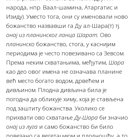
народа, нпр. Ваал-шамина, Атаргатис и
Изиду). Уместо тога, они су именовали ново
божанство назвавши га Ду ал-Шара(т) тј.
онај из планинског ланца Шарат.
Ово
планинско
божанство, стога, у каснијим
периодима је често повезивано са Зевсом.
Према неким схватањима, међутим,
Шара
као део овог имена не означава планине
већ место богато водом, дрвећем и
дивљином. Плодна дивљина била је
погодна да обликује химу, која је стављена
под заштиту божанства. Уколико се
прихвати ово схватање
Ду-Шара
би значио
онај из луга
и само божанство би било
повезано са вегетацијом и плодношћу, а то