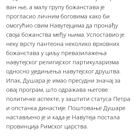
ван ње, а малу групу божанстава је
прогласио личним боговима како би
омогућио свим Навутејцима да пронађу
своја божанства међу њима. Успоставио је
неку врсту пантеона неколико врховних
божанстава у циљу превазилажења
навутејског религијског партикуларизма
односно уједињења навутејског друштва.
Ипак, Душара је имао пресудни значај за
овај програм, што одражава његове
политичке аспекте, у заштити статуса Петра
и опстанка династије. Поштовање Душаре
настављено је и када је Навутеја постала
провинција Римског царства.