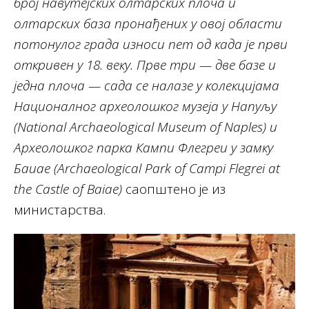
број навутејских олтарских плоча и
олтарских база пронађених у овој области
потонулог града износи пет од када је први
откривен у 18. веку. Прве три — две базе и
једна плоча — сада се налазе у колекцијама
Националног археолошког музеја у Напуљу
(National Archaeological Museum of Naples) и
Археолошког парка Кампи Флегреи у замку
Баиае (Archaeological Park of Campi Flegrei at
the Castle of Baiae)
саопштено је из
министарства.