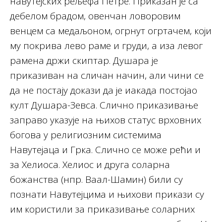
навутејских рељефа Петре. Приказан је са
дебелом брадом, овенчан ловоровим
венцем са медаљоном, огрнут огртачем, који
му покрива лево раме и груди, а иза левог
рамена држи скиптар. Душара је
приказиван на сличан начин, али чини се
да не постају докази да је иакада постојао
култ Душара-Зевса. Слично приказивање
заправо указује на њихов статус врховних
богова у религиозним системима
Навутејаца и Грка. Слично се може рећи и
за Хелиоса. Хелиос и друга соларна
божанства (нпр. Ваал-Шамин) били су
познати Навутејцима и њихови прикази су
им користили за приказивање соларних