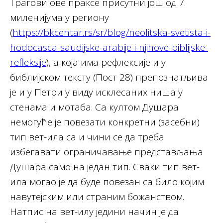
Трагови ове праксе присутни још од 7.
миленијума у региону
(
https://bkcentar.rs/sr/blog/neolitska-svetista-i-
hodocasca-saudijske-arabije-i-njihove-biblijske-
refleksije
), а која има рефлексије и у
библијском тексту (Пост 28) препознатљива
је и у Петри у виду исклесаних ниша у
стенама и мотаба. Са култом Душара
немогуће је повезати конкретни (засебни)
тип вет-ила са и чини се да треба
избегавати ограничавање представљања
Душара само на један тип. Сваки тип вет-
ила могао је да буде повезан са било којим
навутејским или страним божанством.
Натпис на вет-илу једини начин је да