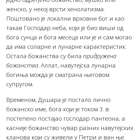
женско, у некој врсти хенолатизма.
Поштовано је локални врховни бог и као
такав Господар неба, који је био виши од
бога сунца и бога месеца или је и сам могао
да има соларне и лунарне карактеристик.
Остала божанства су била
придружена
божанства
. Аллат, навутејска лунарна
богиња можда је сматрана његовом
супругом.
Временом, Душара је постало лично
божанско име, бога који је током 3. в.
постепено постајао господар пантеона, а
касније божанство чувар разних навутејских
кланова који су живели у Петри и ван ње.