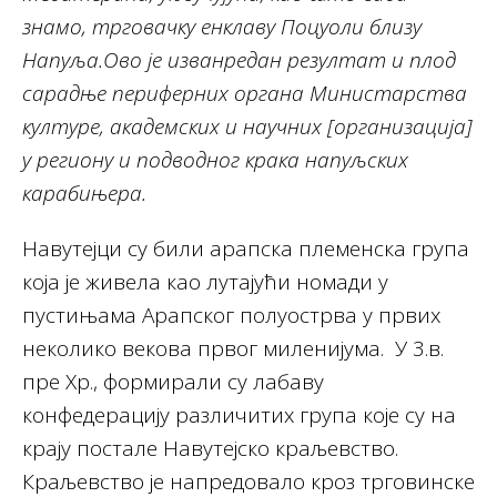
знамо, трговачку енклаву Поцуоли близу
Напуља.Ово је изванредан резултат и плод
сарадње периферних органа Министарства
културе, академских и научних [организација]
у региону и подводног крака напуљских
карабињера.
Навутејци су били арапска племенска група
која је живела као лутајући номади у
пустињама Арапског полуострва у првих
неколико векова првог миленијума. У 3.в.
пре Хр., формирали су лабаву
конфедерацију различитих група које су на
крају постале Навутејско краљевство.
Краљевство је напредовало кроз трговинске