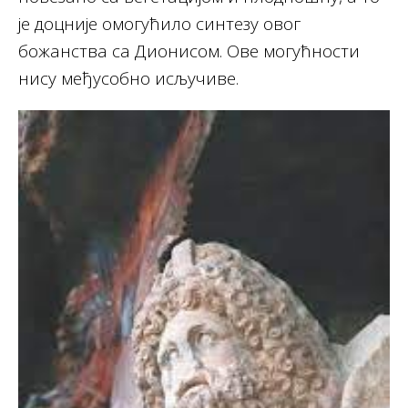
је доцније омогућило синтезу овог
божанства са Дионисом. Ове могућности
нису међусобно исључиве.