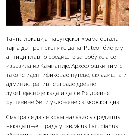
Тачна локација навутејског храма остала
тајна до пре неколико дана. Puteoli био је у
антици главно средиште за робу која се
извозила из Кампаније. Археолошки тим је
такође идентификовао путеве, складишта и
административне зграде древне
луке.Нејасно је када и да ли ће древне
рушевине бити уклоњене са морског дна.
Сматра се да се храм налазио у средишту
некадашњег града у тзв. vicus Lartidianus