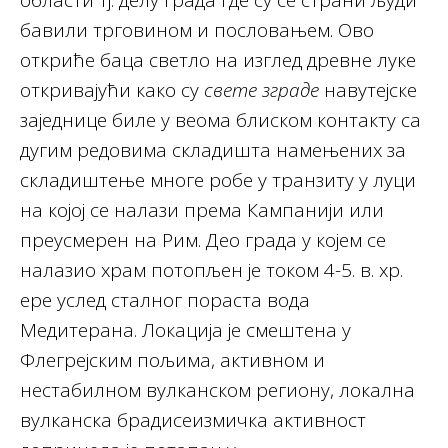
области тј. делу града где су се страни људи
бавили трговином и пословањем. Ово
откриће баца светло на изглед древне луке
откривајући како су
свете зграде
навутејске
заједнице биле у веома блиском контакту са
дугим редовима складишта намењених за
складиштење многе робе у транзиту у луци
на којој се налази према Кампанији или
преусмерен на Рим. Део града у којем се
налазио храм потопљен је током 4-5. в. хр.
ере услед сталног пораста вода
Медитерана. Локација је смештена у
Флегрејским пољима, активном и
нестабилном вулканском региону, локална
вулканска брадисеизмичка активност