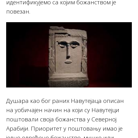
идентификујемо са којим божанством је
повезан.
Душара као бог раних Навутејаца описан
на уобичајен начин на који су Навутејци
поштовали своја божанства у Северној
Арабији. Приоритет у поштовању имао је
једно одређено божанство, мушко или