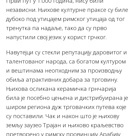
Први пут у 1.000 година, нису били
независни. Њихове културне праксе су биле
дубоко под утицајем римског утицаја од тог
тренутка па надаље, тако да су прво
напустили свој језик у корист грчког.
Навутејци су стекли репутацију даровитог и
талентованог народа, са богатом културом
и вештинама неопходним за производњу
обиља атрактивних добара за трговину.
Њихова осликана керамичка грнчарија
била је посебно цењена и дистрибуирана је
широм региона дуж трговачких путева које
су поставили. Чак и након што је њихову
земљу заузео Трајан и њихово краљевство
претворено у римску провинцију Арабију