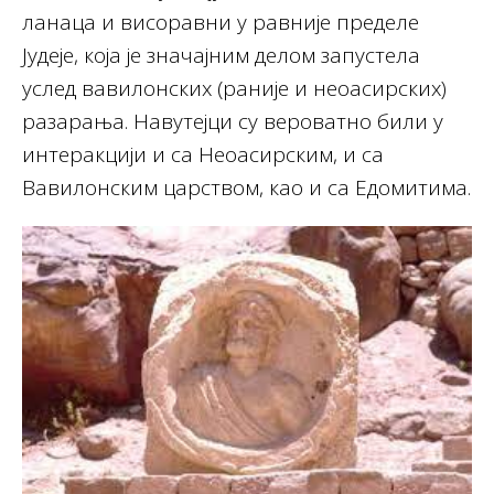
ланаца и висоравни у равније пределе
Јудеје, која је значајним делом запустела
услед вавилонских (раније и неоасирских)
разарања. Навутејци су вероватно били у
интеракцији и са Неоасирским, и са
Вавилонским царством, као и са Едомитима.