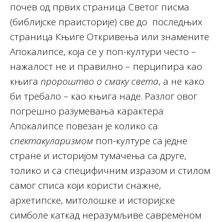
почев од првих страница Светог писма
(библијске праисторије) све до последњих
страница Књиге Откривења или знамените
Апокалипсе, која се у поп-култури често –
нажалост не и правилно – перципира као
књига
пророштво о смаку света
, а не како
би требало – као књига наде. Разлог овог
погрешно разумевања карактера
Апокалипсе повезан је колико са
спектакуларизмом
поп-културе са једне
стране и историјом тумачења са друге,
толико и са специфичним изразом и стилом
самог списа који користи снажне,
архетипске, митолошке и историјске
симболе каткад неразумљиве савременом