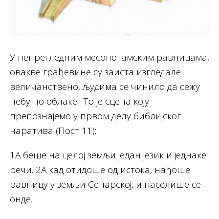
У непрегледним месопотамским равницама,
овакве грађевине су заиста изгледале
величанствено, људима се чинило да сежу
небу по облаке. То је сцена коју
препознајемо у првом делу библијског
наратива (Пост 11):
1А беше на целој земљи један језик и једнаке
речи. 2А кад отидоше од истока, нађоше
равницу у земљи Сенарској, и населише се
онде.