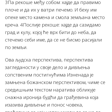
3Па рекоше међу собом: хајде да правимо
плоче и да их у ватри печемо. И беху им
опеке место камена и смола земљана место
креча. 4Послије рекоше: хајде да сазидамо
град и кулу, којој ће врх бити до неба, да
стечемо себи име, да се не бисмо расијали
по земљи.
Ова људска перспектива, перспектива
загледаности у своје дело и дивљења
сопственим постигнућима Изненада је
замњена божанском перспективом, чиме се
средишњим текстом наратива обликује
снажна иронија будћи да грађевина која
изазива дивљење и понос човека,