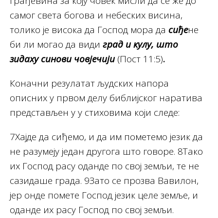
грађевина за коју човек мисли да се же до
самог света богова и небеских висина,
толико је висока да Господ мора да
сиђе
не
би ли могао да види
град и кулу, што
зидаху синови човјечији
(Пост 11:5)
.
Коначни резулатат људских напора
описних у првом делу библијског наратива
представљен у у стиховима који следе:
7Хајде да сиђемо, и да им пометемо језик да
не разумеју један другога што говоре. 8Тако
их Господ расу оданде по свој земљи, те не
сазидаше града. 9Зато се прозва Вавилон,
јер онде помете Господ језик целе земље, и
оданде их расу Господ по свој земљи.