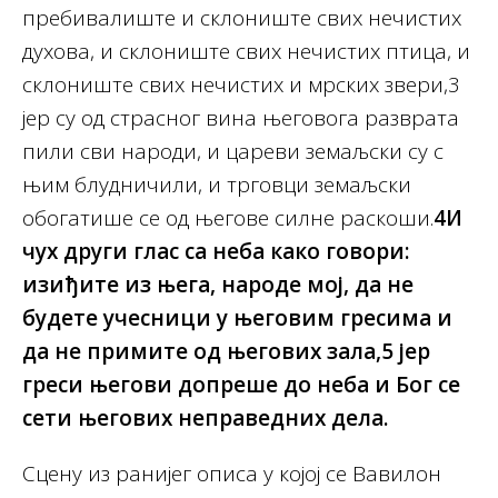
пребивалиште и склониште свих нечистих
духова, и склониште свих нечистих птица, и
склониште свих нечистих и мрских звери,3
јер су од страсног вина његовога разврата
пили сви народи, и цареви земаљски су с
њим блудничили, и трговци земаљски
обогатише се од његове силне раскоши.
4И
чух други глас са неба како говори:
изиђите из њега, народе мој, да не
будете учесници у његовим гресима и
да не примите од његових зала,5 јер
греси његови допреше до неба и Бог се
сети његових неправедних дела.
Сцену из ранијег описа у којој се Вавилон