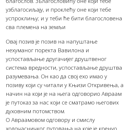
благослов. 3Благословићу оне који тебе
узблагосиљају, и проклећу оне који тебе
успроклињу; и у теби ће бити благословена
сва племена на земљи
Oвај позив је позив на напуштање
нехуманог поректа Вавилона и
успостављање другачијег друштвеног
система вредности, успостављање друштва
разумевања. Он као да свој ехо имао у
позиву који су читали у Књизи Откривења, а
начин на који је на њега одговорио Авраам
је путоказ за нас који се сматрамо његових
духовним потомством.
О Авраамовом одговору и смислу
ходочасничког путовања на које је кренуо