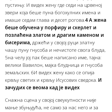
пустињу. И видех жену где седи на црвеној
звери која беше пуна богохулних имена и
имаше седам глава и десет рогова.
4
А жена
беше обучена у порфиру и скерлет и
позлаћена златом и драгим каменом и
бисерима,
држећи у својој руци златну
чашу пуну гнусоба и нечистоте свога блуда,
5на челу јој пак беше написано име, тајна:
велики Вавилон, мајка блудница и гнусоба
земаљских. 6И видех жену како се опија
крвљу светих и крвљу Исусових сведока.
И
зачудих се веома кад је видех
Снажна сцена у својој свеукупности није
мање збуњујућа, не само за нас него и за