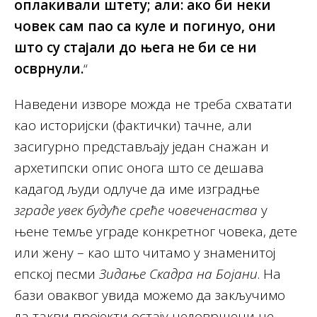
оплакивали штету; али: ако би неки
човек сам пао са куле и погинуо, они
што су стајали до њега не би се ни
осврнули.
“
Наведени изворе можда не треба схватати
као историјски (фактички) тачне, али
засигурно представљају један снажан и
архетипски опис онога што се дешава
кадагод људи одлуче да име изградње
зграде увек будуће среће човеченаства
у
њене темље уграде конкретног човека, дете
или жену – као што читамо у знаменитој
епској песми
Зидање Скадра на Бојани
. На
бази оваквог увида можемо да закључимо
да такви пројекти остају недовршени не