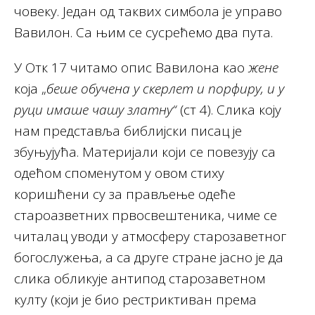
човеку. Један од таквих симбола је управо
Вавилон. Са њим се сусрећемо два пута.
У Отк 17 читамо опис Вавилона као
жене
која „
беше обучена у скерлет и порфиру, и у
руци имаше чашу златну“
(ст 4). Слика коју
нам представља библијски писац је
збуњујућа. Материјали који се повезују са
одећом споменутом у овом стиху
коришћени су за прављење одеће
староазветних првосвештеника, чиме се
читалац уводи у атмосферу старозаветног
богослужења, а са друге стране јасно је да
слика обликује антипод старозаветном
култу (који је био рестриктиван према