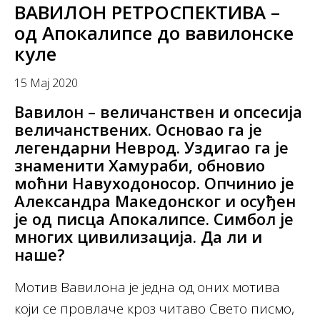
ВАВИЛОН РЕТРОСПЕКТИВА –
од Апокалипсе до вавилонске
куле
15 Мај 2020
Вавилон – величанствен и опсесија
величанствених. Основао га је
легендарни Неврод. Уздигао га је
знаменити Хамураби, обновио
моћни Навуходоносор. Опчинио је
Александра Македонског и осуђен
је од писца Апокалипсе. Симбол је
многих цивилизација. Да ли и
наше?
Мотив Вавилона је једна од оних мотива
који се провлаче кроз читаво Свето писмо,