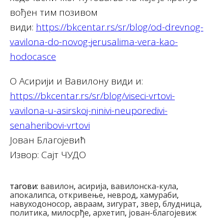
вођен тим позивом
види:
https://bkcentar.rs/sr/blog/od-drevnog-
vavilona-do-novog-jerusalima-vera-kao-
hodocasce
О Асирији и Вавилону види и:
https://bkcentar.rs/sr/blog/viseci-vrtovi-
vavilona-u-asirskoj-ninivi-neuporedivi-
senaheribovi-vrtovi
Јован Благојевић
Извор: Сајт ЧУДО
тагови:
вавилон
,
асирија
,
вавилонска-кула
,
апокалипса
,
откривење
,
неврод
,
хамураби
,
навуходоносор
,
авраам
,
зигурат
,
звер
,
блудница
,
политика
,
милосрђе
,
архетип
,
јован-благојевиж