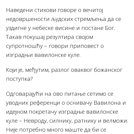
Наведени стихови говоре о вечитој
недовршености људских стремљења да се
уздигне у небеске висине и постане Бог.
Такав покушај резултира својом
супротношћу – говори приповест о
изградњи вавилонске куле.
Који је, међутим, разлог оваквог божанског
поступка?
Одговарајући на ово питање сетимо се
уводних референци о оснивачу Вавилона и
идејном покретачу изградње вавилонске
куле – Невроду, силнику, ратнику и велможи.
Није потребно много маште да би се