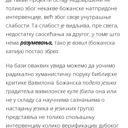
толико због некакве божанске натпридоне
интервенције, већ због своје унутрашње
слабости. Та слабост је видљива, пре свега,
недостатку саосећања за другог, у томе што
нема
разумевања,
тако је
вавил
(божанска
капија) постао
збрка
.
На бази оваквих увида можемо да уочимо
радикално хуманистичку поруку библијске
критике Вавилона. Божанска
подела језика
градитеља вавилонске куле (била она или
не у складу са научнима сазнањима о
настајању језика и језичких група)
представља не толико спољашњу
интервенцију колико верификацију дубоког