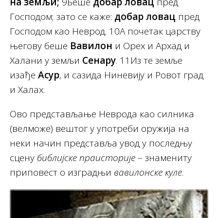
на земљи;
9Беше
добар ловац
пред
Господом; зато се каже:
добар ловац
пред
Господом као Неврод. 10А почетак царству
његову беше
Вавилон
и Орех и Архад и
Халани у земљи
Сенару
. 11Из те земље
изађе
Асур
, и сазида Ниневију и Ровот град
и Халах.
Ово представљање Неврода као силника
(велможе) вештог у употреби оружија на
неки начин представља увод у последњу
сцену
библијске праисторије
– знамениту
приповест о изградњи
вавилонске куле
.