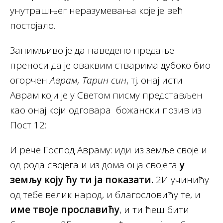
унутрашњег неразумевања које је већ
постојало.
Занимљиво је да наведено предање
преноси да је оваквим стварима дубоко био
огорчен
Аврам, Тарин син
, тј. онај исти
Аврам који је у Светом писму представљен
као онај који одговара божански позив из
Пост 12:
И рече Господ Авраму: иди из земље своје и
од рода својега и из дома оца својега
у
земљу коју ћу ти ја показати.
2И учинићу
од тебе велик народ, и благословићу те, и
име твоје прославићу
, и ти ћеш бити