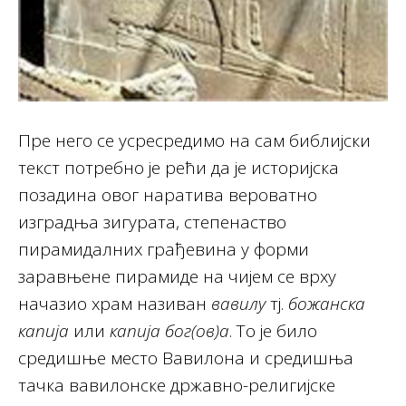
Пре него се усресредимо на сам библијски
текст потребно је рећи да је историјска
позадина овог наратива вероватно
изградња зигурата, степенаство
пирамидалних грађевина у форми
заравњене пирамиде на чијем се врху
начазио храм називан
вавилу
тј.
божанска
капија
или
капија бог(ов)а
. То је било
средишње место Вавилона и средишња
тачка вавилонске државно-религијске