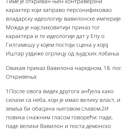
Тиме је откриван њен контраверзни
карактер који заправо персонификовао
владарску идеологију вавилонске империје.
Можда је најсликовитији приказ тог
карактера и те идеологије дат у Епу о
Гилгамешу у којем постоји сцена у којој
Иштар уздиже огрлицу од људских лобања.
Овакав приказ Вавилона наредном, 18. пог.
Откривења:
1После овога видех другога анђела како
силази са неба, који је имао велику власт, и
земља би обасјана његовом славом.2И
повика снажним гласом говорећи: паде,
паде велики Вавилон и поста демонско