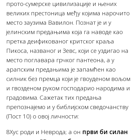
прото-сумерске цивилизације и њених
великих престоница међу којима нарочито
место заузима Вавилон. Познат је и у
јелинским предањима која га наводе као
претка деификованог критског краља
Пикоса, названог и Зевс, који се уздигао на
место поглавара грчког пантеона, а у
арапским предањима је запамћен као
силник без премца који је гвоуденом вољом
и гвозденом руком господарио народима и
градовима. Сажетак тих предања
препознајемо и у библијском сведочанству
(Пост 10) о овој личности:
8Хус роди и Неврода; а он
први би силан