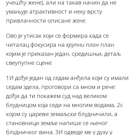
учешћу жене), али на такав начин да не
умањује атрактивност и неку врсту
привлачности описане
жене
.
Ово је утисак који се формира када се
читалац фокусира на
крупни
план
план
којим је приказан један, средишњи, детаљ
свеупупне сцене:
1И дође један од седам анђела који су имали
седам здела, проговори са мном и рече:
дођи да ти покажем суд над великом
блудницом која седи на многим водама, 2с
којом су цареви земаљски блудничили, а
становници земље напише се њеног
блудничког вина. 3И одведе ме у духу у