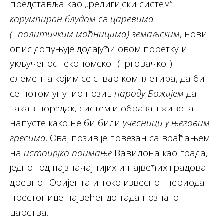
представља као „религијски систем“
корумпиран
блудом
са
царевима
(=политичким моћницима) земаљским
, нови
опис допуњује додајући овом поретку и
укљученост економског (трговачког)
елемента којим се ствар комплетира, да би
се потом упутио позив
народу Божијем
да
такав поредак, систем и образац живота
напусте како не би били
учесници у његовим
гресима
. Овај позив је повезан са враћањем
на
истоирјко поимање
Вавилона као града,
једног од најзначајнијих и највећих градова
древног Оријента и токо извесног периода
престонице највећег до тада познатог
царства.