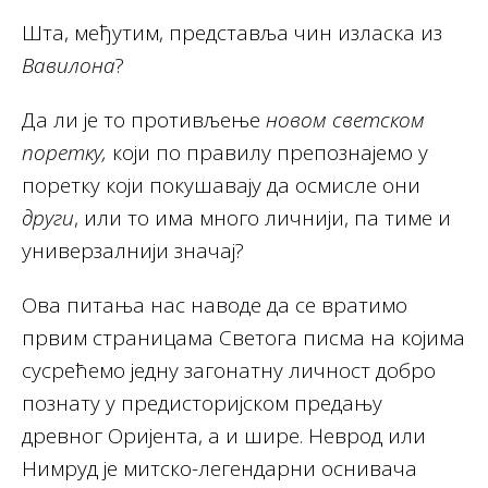
Шта, међутим, представља чин изласка из
Вавилона
?
Да ли је то противљење
новом светском
поретку,
који по правилу препознајемо у
поретку који покушавају да осмисле они
други
, или то има много личнији, па тиме и
универзалнији значај?
Ова питања нас наводе да се вратимо
првим страницама Светога писма на којима
сусрећемо једну загонатну личност добро
познату у предисторијском предању
древног Оријента, а и шире. Неврод или
Нимруд је митско-легендарни оснивача