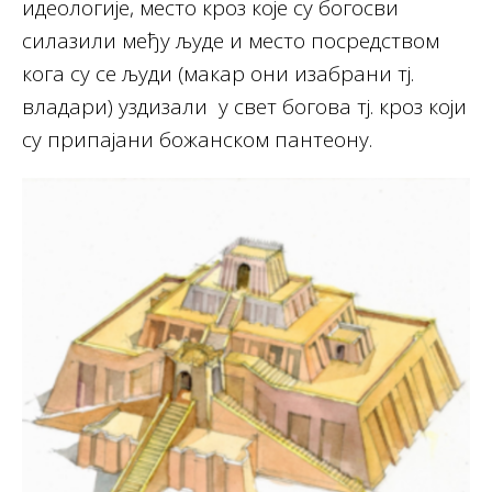
идеологије, место кроз које су богосви
силазили међу људе и место посредством
кога су се људи (макар они изабрани тј.
владари) уздизали у свет богова тј. кроз који
су припајани божанском пантеону.