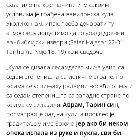
схватило на које начине и у каквим
условима је грађена вавилонска кула.
Уколико нам, ипак, треба дочарати ту
атмосферу допустимо да то ураде древни
ванбиблијски извори (Sefer Hajasar 22-31;
Tanhuma Noje 18, 19) који сведоче:
„Кула се дизала седамдесет миља увис, са
седам степеништа са истичне стране, по
којима се успињаху радници носећи опеку и
са седам степеништа са западне стране по
којима су силазили.
Аврам, Тарин син,
посматрао је рад на кули и проклео је
градитеље у име Божије:
јер ако би неком
опека испала из руке и пукла, сви би