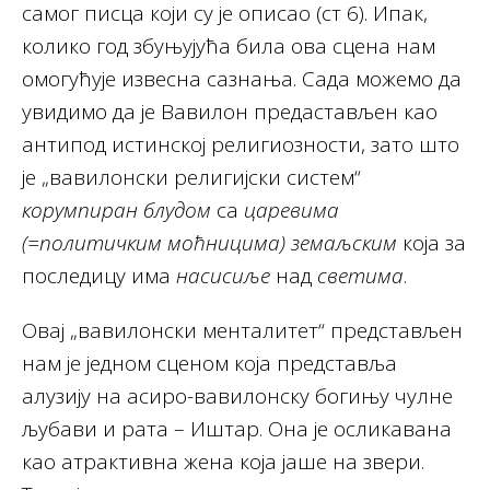
самог писца који су је описао (ст 6). Ипак,
колико год збуњујућа била ова сцена нам
омогућује извесна сазнања. Сада можемо да
увидимо да је Вавилон предастављен као
антипод истинској религиозности, зато што
је „вавилонски религијски систем“
корумпиран
блудом
са
царевима
(=политичким моћницима) земаљским
која за
последицу има
насисиље
над
светима
.
Овај „вавилонски менталитет“ представљен
нам је једном сценом која представља
алузију на асиро-вавилонску богињу чулне
љубави и рата – Иштар. Она је осликавана
као атрактивна жена која јаше на звери.