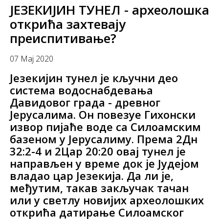
ЈЕЗЕКИЈИН ТУНЕЛ - археолошка
открића захтевају
преиспитивање?
07 Мај 2020
Језекијин тунел је кључни део
система водоснабдевања
Дaвидовог града - древног
Јерусалима. Он повезуе Гихонски
извор пијаће воде са Силоамским
базеном у Јерусалиму. Према 2Дн
32:2-4 и 2Цар 20:20 овај тунел је
направљен у време док је Јудејом
владао цар Језекија. Да ли је,
међутим, такав закључак тачан
или у светлу новијих археолошких
открића датирање Силоамског