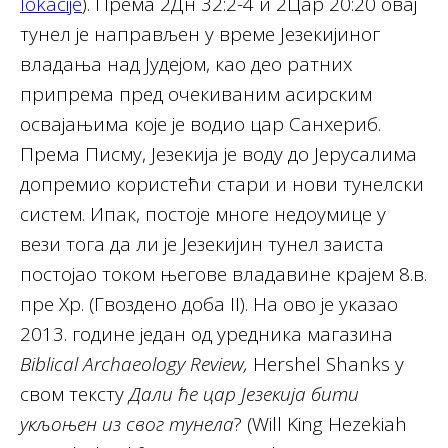
lokacije
). Према 2Дн 32:2-4 и 2Цар 20:20 овај
тунел је направљен у време Језекијиног
владања над Јудејом, као део ратних
припрема пред очекиваним асирским
освајањима које је водио цар Санхериб.
Према Писму, Језекија је воду до Јерусалима
допремио користећи стари и нови тунелски
систем. Ипак, постоје многе недоумице у
вези тога да ли је Језекијин тунел заиста
постојао током његове владавине крајем 8.в.
пре Хр. (Гвоздено доба II). На ово је указао
2013. године један од уредника магазина
Biblical Archaeology Review,
Hershel Shanks у
свом тексту
Дали ће цар Језекија бити
укљоњен из свог тунела
? (Will King Hezekiah