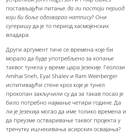
постављајући питање:
да ли постоји период
који би боље одговарао натпису
? Они
сугеришу да је то период хасмојенских
владара.
Други аргумент тиче се времена које би
морало да буде употребљено за копање
таквог тунела у време цара Језекије. Геолози
Amihai Sneh, Eyal Shalev и Ram Weinberger
испитивајући стене кроз које је тунел
прокопан закључили су да за такав посао је
било потребно најмање четири године. Да
ли је Језекија могао да име толико времена и
да преузме остваривање таквог пројекта у
тренутку ишчекивања асирских освајања?