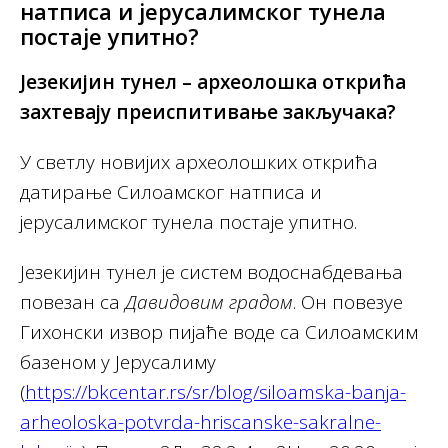
натписа и јерусалимског тунела
постаје упитно?
Језекијин тунел – археолошка открића
захтевају преиспитивање закључака?
У светлу новијих археолошких открића
датирање Силоамског натписа и
јерусалимског тунела постаје упитно.
Језекијин тунел је систем водоснабдевања
повезан са
Давидовим градом
. Он повезуе
Гихонски извор пијаће воде са Силоамским
базеном у Јерусалиму
(
https://bkcentar.rs/sr/blog/siloamska-banja-
arheoloska-potvrda-hriscanske-sakralne-