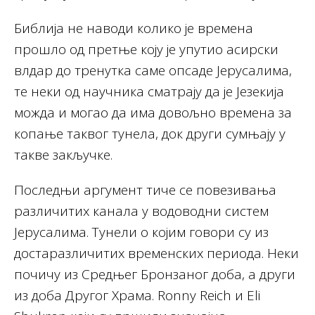
Библија не наводи колико је времена
прошло од претње коју је упутио асирски
влдар до тренутка саме опсаде Јерусалима,
те неки од научника сматрају да је Језекија
можда и могао да има довољно времена за
копање таквог тунела, док други сумњају у
такве закључке.
Последњи аргумент тиче се повезивања
различитих канала у водоводни систем
Јерусалима. Тунели о којим говори су из
достаразличитих временских периода. Неки
почичу из Средњег Бронзаног доба, а други
из доба Другог Храма. Ronny Reich и Eli