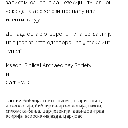
записом, односно да „Језекијин тунел“ још
чека да га археолози пронађу или
идентификују.
До тада остаје отворено питање: да ли је
цар Јоас заиста одговоран за „Језекијин“
тунел?
Извор: Biblical Archaeology Society
и
Сајт ЧУДО
тагови:
библија
,
свето-писмо
,
стари-завет
,
археологија
,
библијска-археологија
,
гихон
,
силомска-бања
,
цар-језекија
,
давидов-град
,
асирија
,
асирска-најезда
,
цар-јоас