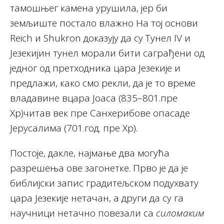
тамошњег камена урушила, јер би
земљиште постало влажно На тој основи
Reich и Shukron доказују да су Тунел IV и
Језекијин тунел морали бити саграђени од
једног од претходника цара Језекије и
предлажи, како смо рекли, да је то време
владавине вцара Јоаса (835–801.пре
Хр)читав век пре Санхерибове опасаде
Јерусалима (701.год. пре Хр).
Постоје, дакле, најмање два могућа
разрешења ове загонетке. Прво је да је
библијски запис градитељском подухвату
цара Језекије нетачан, а други да су га
научници нетачно повезали са
силомаким