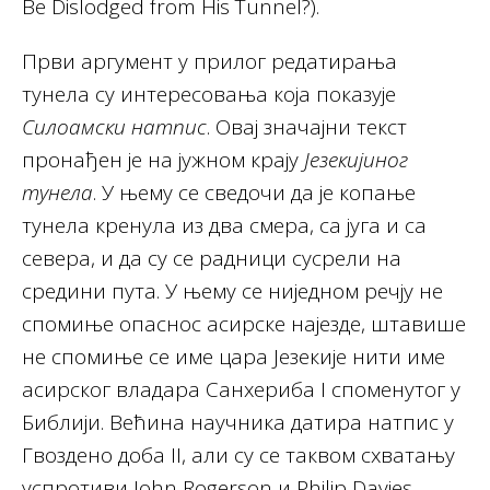
Be Dislodged from His Tunnel?).
Први аргумент у прилог редатирања
тунела су интересовања која показује
Силоамски натпис
. Овај значајни текст
пронађен је на јужном крају
Језекијиног
тунела
. У њему се сведочи да је копање
тунела кренула из два смера, са југа и са
севера, и да су се радници сусрели на
средини пута. У њему се ниједном речју не
спомиње опаснос асирске најезде, штавише
не спомиње се име цара Језекије нити име
асирског владара Санхериба I споменутог у
Библији. Већина научника датира натпис у
Гвоздено доба II, али су се таквом схватању
успротиви John Rogerson и Philip Davies