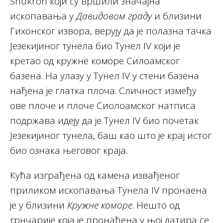
Shukron који су вршили значајна
ископавања у
Давидовом граду
и близини
Гихонског извора, верују да је полазна тачка
Језекијиног тунела био Тунел IV који је
кретао од кружне коморе Силоамског
базена. На улазу у Тунел IV у стени базена
нађена је глатка плоча. Сличност између
ове плоче и плоче Сиолоамског натписа
подржава идеју да је Тунел IV био почетак
Језекијиног тунела, баш као што је крај истог
био ознака његовог краја.
Кућа изграђена од камена извађеног
приликом ископавања Тунела IV пронаена
је у близини
Кружне коморе
. Нешто од
грнчарије која је пронађена у њој датира се