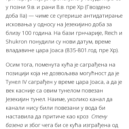
у позни 9.в. и рани 8.в. пре Хр (Гвоздено
доба IIa) — чиме се сугерише антидатирање
исковања у односу на Језекијино доба за
близу 100 година. На бази грнчарије, Reich и
Shukron понудили су нови датум, време
владавине цара Јоаса (835-801.год. пре Хр).
Осим тога, поменута кућа је саграђена на
позицији која не дозвољава могућност да је
Тунел IV саграђен у време цара Јоаса, а да је
век касније са овим тунелом повезан
Језекијин тунел. Наиме, уколико канал да
канали нису били повезани у вода би
наставила да притиче као кроз
Стену
базена
и због чега би се кућа изграђена од