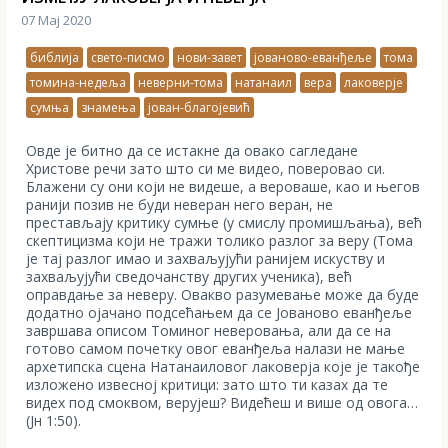
07 Мај 2020
библија
свето-писмо
нови-завет
јованово-еванђеље
тома
томина-недеља
неверни-тома
натанаил
вера
лаковерје
сумња
знамења
јован-благојевић
Овде је битно да се истакне да овако сагледане
Христове речи зато што си ме видео, поверовао си.
Блажени су они који не видеше, а вероваше, као и његов
ранији позив не буди неверан него веран, не
престављају критику сумње (у смислу промишљања), већ
скептицизма који не тражи толико разлог за веру (Тома
је тај разлог имао и захваљујући ранијем искуству и
захваљујући сведочанству других ученика), већ
оправдање за неверу. Овакво разумевање може да буде
додатно ојачано подсећањем да се Јованово еванђеље
завршава описом Томиног неверовања, али да се на
готово самом почетку овог еванђеља налази не мање
архетипска сцена Натанаиловог лаковерја које је такође
изложено извесној критици: зато што ти казах да те
видех под смоквом, верујеш? Видећеш и више од овога…
(Јн 1:50).