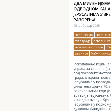
ДВА МИЛЕНИЈУМА
ОДВОДНОМ КАНАЛ
ЈЕРУСАЛИМА У ВР
РАЗОРЕЊА
25 Фебруар 2025
свето-писмо
нови-заве
пулс-града
одводни-ка
керамичке-бочице
ста
уљанице
библијски-ку
Ископавање којим је
управа за старине (Isra
под покровитељство
града, открива проме
Јерусалима у послед
уништења храма 70. го
открила канал који ј
артерија Јерусалима. 
испод и између објек
Јерусалима у подножј
дужином Давидовог г