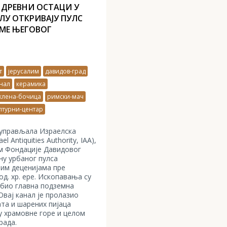
 ДРЕВНИ ОСТАЦИ У
У ОТКРИВАЈУ ПУЛС
ЕМЕ ЊЕГОВОГ
т
јерусалим
давидов-град
нал
керамика
клена-бочица
римски-мач
лтурни-центар
 управљала Израелска
el Antiquities Authority, IAA),
м Фондације Давидовог
ну урбаног пулса
њим деценијама пре
д. хр. ере. Ископавања су
е био главна подземна
Овај канал је пролазио
ата и шарених пијаца
у храмовне горе и целом
рада.