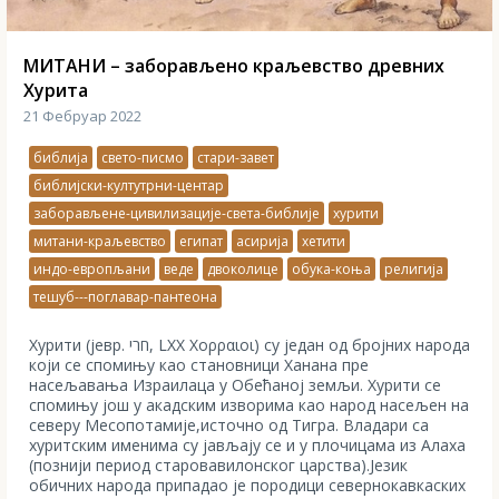
МИТАНИ – заборављено краљевство древних
Хурита
21 Фебруар 2022
библија
свето-писмо
стари-завет
библијски-култутрни-центар
заборављене-цивилизације-света-библије
хурити
митани-краљевство
египат
асирија
хетити
индо-европљани
веде
двоколице
обука-коња
религија
тешуб---поглавар-пантеона
Хурити (јевр. חרי, LXX Χορραιοι) су један од бројних народа
који се спомињу као становници Ханана пре
насељавања Израилаца у Обећаној земљи. Хурити се
спомињу још у акадским изворима као народ насељен на
северу Месопотамије,источно од Тигра. Владари са
хуритским именима су јављају се и у плочицама из Алаха
(познији период старовавилонског царства).Језик
обичних народа припадао је породици севернокавкаских