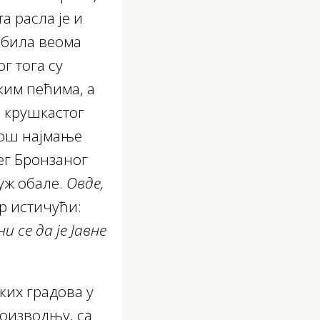
 расла је и
 била веома
г тога су
ким пећима, а
е крушкастог
 још најмање
ег Бронзаног
уж обале.
Овде,
р истичући:
и се да је Јавне
ких градова у
роизводњу, са