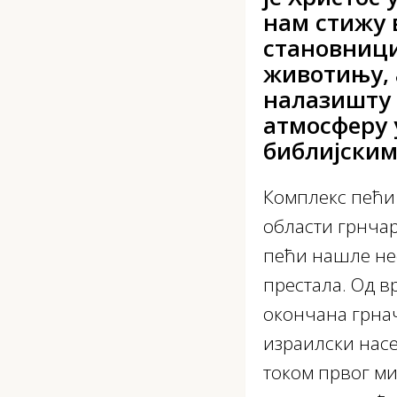
нам стижу 
становници
животињу, 
налазишту 
атмосферу у
библијским
Комплекс пећи у
области грнчар
пећи нашле не
престала. Од в
окончана грна
израилски насе
током првог ми