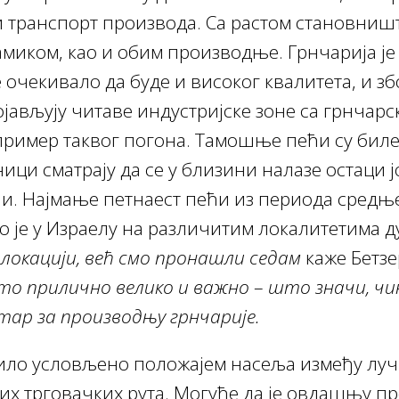
транспорт производа. Са растом становништа
амиком, као и обим производње. Грнчарија је
 очекивало да буде и високог квалитета, и збо
ојављују читаве индустријске зоне са грнчарс
 пример таквог погона. Тамошње пећи су бил
ници сматрају да се у близини налазе остаци
и. Најмање петнаест пећи из периода средњ
 је у Израелу на различитим локалитетима д
 локацији, већ смо пронашли седам
каже Бетзе
то прилично велико и важно
–
што значи, чин
тар за производњу грнчарије.
ило условљено положајем насеља између луч
х трговачких рута. Могуће да је овдашњу п