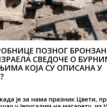
РОБНИЦЕ ПОЗНОГ БРОНЗАН
 ИЗРАЕЛА СВЕДОЧЕ О БУРН
ИМА КОЈА СУ ОПИСАНА У
?
 када је за нама празник Цвети, п
ушао у Јерусалим на магарету, из 