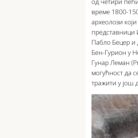
од четири пећи
време 1800-1500
археолози који
представници Из
Пабло Бецер и 
Бен-Гурион у Н
Гунар Леман (P
могућност да с
тражити у још д