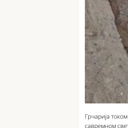
Грчарија током
савремном свет