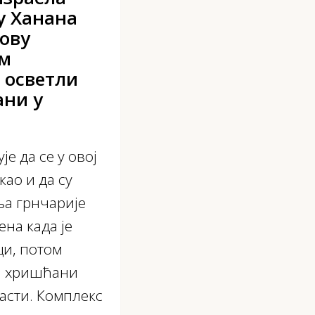
у Ханана
ову
ом
 осветли
ани у
е да се у овој
ао и да су
ња грнчарије
на када је
ци, потом
 и хришћани
ласти. Комплекс