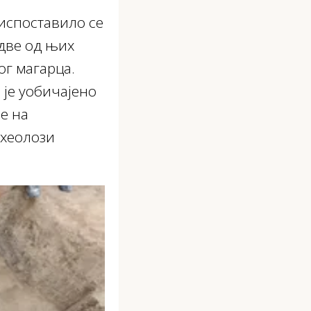
 испоставило се
 две од њих
ог магарца.
 је уобичајено
е на
рхеолози