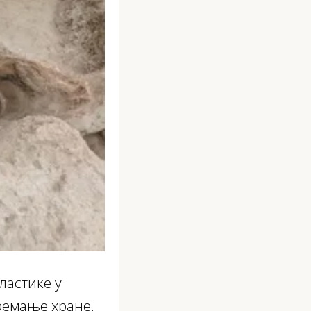
ластике у
ремање хране,