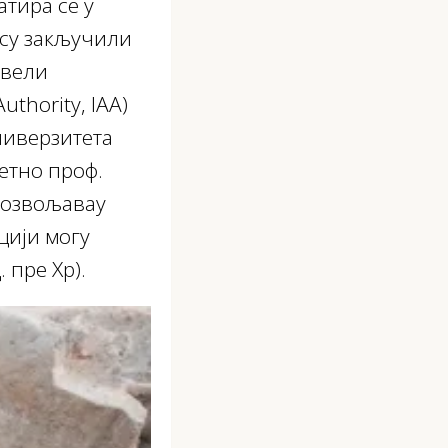
атира се у
о су закључили
овели
thority, IAA)
Универзитета
ретно проф.
дозвољавау
цији могу
 пре Хр).