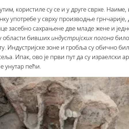
утим, користиле су се и у друге сврхе. Наиме,
анку употребе у сврху производње грнчарије,
це засебно сахрањене две младе жене и једн
у области бивших
индустријских погона
било
ту. Индустријске зоне и гробља су обично бил
еља. Ипак, ово је први пут да су израелски а
е унутар пећи.