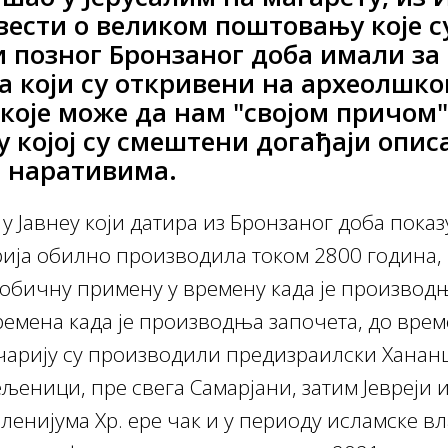
вести о великом поштовању које с
 позног Бронзаног доба имали за 
а који су откривени на археолшк
које може да нам "својом причом"
 којој су смештени догађаји опис
 наративима.
 Јавнеу који датира из Бронзаног доба показуј
ија обилно производила током 2800 година, к
обичну примену у времену када је производ
ремена када је производња започета, до време
чарију су производили предизраилски Ханан
љеници, пре свега Самарјани, затим Јевреји
ленијума Хр. ере чак и у периоду исламске в