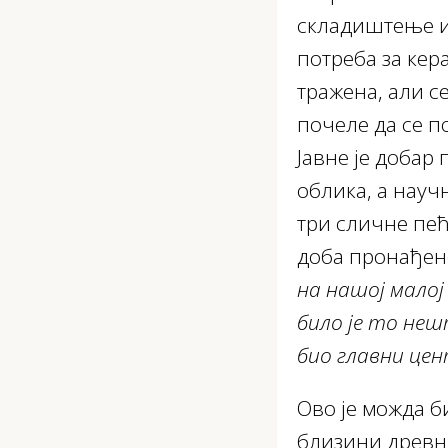
складиштење и 
потреба за кер
тражена, али се
почеле да се п
Јавне је добар
облика, а науч
три сличне пећ
доба пронађено
на нашој малој
било је то неш
био главни цен
Ово је можда б
близини древни