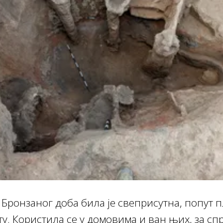
 Бронзаног доба била је свеприсутна, попут п
у. Користила се у домовима и ван њих, за сп