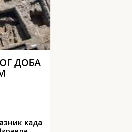
ОГ ДОБА
ИМ
разник када
Израела