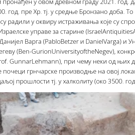
 пронађен у овом древном граду 2021. год. д
. год. пре Хр. тј. у средње Бронзано доба. Т
 су радили у оквиру истраживања које су спр
раелске управе за старине (IsraelAntiquitiesAu
Данијел Варга (PabloBetzer и DanielVarga) и 
егеву (Ben-GurionUniversityoftheNegev), конк
rof. GunnarLehmann), при чему неки од њих 
е почеци грнчарске производње на овој лока
аљој прошлости тј. у халколиту (око 3500. год.