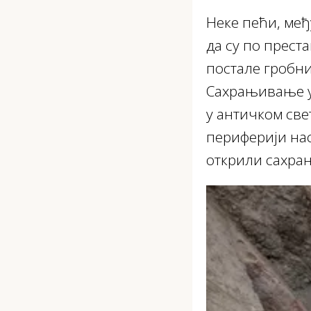
Неке пећи, међ
да су по прест
постале гробни
Сахрањивање 
у античком све
периферији нас
открили сахран