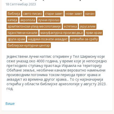
18 Септембар 2023
библија
свето-писмо
стари-завет
нови-завет
ханан
капија
акропола
лучни-пролаз
архитектонски-утиај-месопотамије
естетика
јерусалим
тајанствени-канали
мануфактурна-производња
први-храм
други-храм
најдужи-познати-аквадукт
новчићи-за-срећу
библијски-културни-центар
Јединствени лучни натпис откривен у Тел Ширмону који
сеже уназад око 4000 година, у време које је непосредно
претходило ступању праотаца Израила на територију
Обећане земље, необични канали вероватно намењени
производним погонима током периода првог храма и
аквадукт из времена другог храма... То су најзначајнија
открића у области библијске археологије у августу 2023.
год.
Више