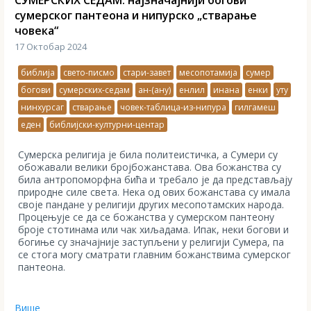
сумерског пантеона и нипурско „стварање
човека“
17 Октобар 2024
библија
свето-писмо
стари-завет
месопотамија
сумер
богови
сумерских-седам
ан-(ану)
енлил
инана
енки
уту
нинхурсаг
стварање
човек-таблица-из-нипура
гилгамеш
еден
библијски-културни-центар
Сумерска религија је била политеистичка, а Сумери су
обожавали велики бројбожанстава. Ова божанства су
била антропоморфна бића и требало је да представљају
природне силе света. Нека од ових божанстава су имала
своје пандане у религији других месопотамских народа.
Процењује се да се божанства у сумерском пантеону
броје стотинама или чак хиљадама. Ипак, неки богови и
богиње су значајније заступљени у религији Сумера, па
се стога могу сматрати главним божанствима сумерског
пантеона.
Више