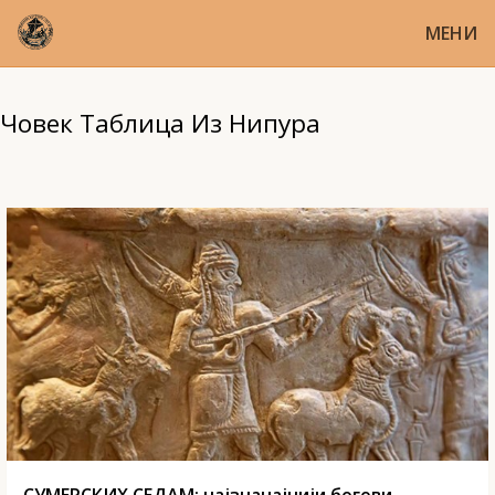
МЕНИ
Човек Таблица Из Нипура
СУМЕРСКИХ СЕДАМ: најзначајнији богови