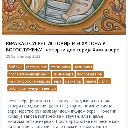
ВЕРА КАО СУСРЕТ ИСТОРИЈЕ И ЕСХАТОНА У
БОГОСЛУЖЕЊУ - четврти део серија Химна вере
28 Септембар 2023
библија
свето-писмо
стари-завет
нови-завет
посланица-јеврејима-11
химна-вере
пророк-авакум
књига-пророка-авакума
вера
кјеркегор
иван-в
лалић
библијски-културни-центар
речи "вера је основ свега чему се надамо и потврда
ствари невидљивих" (Јевр 11:1) којима почиње Химна
вере неретко се називају "дефиницијом вере". Почетни
исказ је заиста импересива и звучан, али и даље
многима остаје нејасан. После првобитне импресије као
читаоци нису сигурни шта је овим исказом уопште