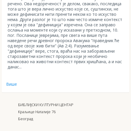
речено. Ова недореченост је делом, свакако, последица
тога што је вера лично искуство које се, суштински, не
може дефинисати нити пренети неком ко то искуство
нема. Други разлог је то што нам често измиче контекст
у којем је ова "дефиниција" изречена. Она се заправо
ослања на моменте који су исказани у претходном, 10.
пог. Посланице Јеврејима, пре свега на више пута
наведене речи древног пророка Авакума "праведник ће
од вере своје жив бити" (Ав 2:4). Разумевање
"дефиниције" вере, стога, враћа нас на заборављени
старозаветни контекст пророка који је необично
наликовао на животни контекст првих хришћана, а и нас
данас...
Више
БИБЛИЈСКИ КУЛТУРНИ ЦЕНТАР
Краљице Наталије 76
Београд