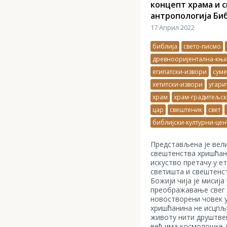
концепт храма и 
антропологија Би
17 Април 2022
библија
свето-писмо
древнооријентална-књ
египатски-извори
суме
хетитски-извори
угари
храм
храм-градитељс
цар
свештеник
свет
библијски-културни-цен
Представљена је вели
свештенства хришћана
искуство претачу у ет
светишта и свештенст
Божији чија је мисија
преображавање свег с
новостворени човек 
хришћанина не исцпљ
животу нити друштве
већ има космолошке д