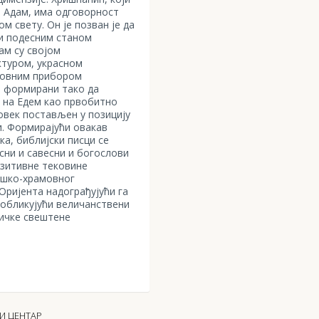
и Адам, има одговорност
м свету. Он је позван је да
 и подесним станом
ам су својом
ктуром, украсном
мовним прибором
) формирани тако да
 на Едем као првобитно
човек постављен у позицију
. Формирајући овакав
ка, библијски писци се
сни и савесни и богослови
озитивне тековине
ошко-храмовног
ријента надограђујући га
 обликујући величанствени
ичке свештене
И ЦЕНТАР