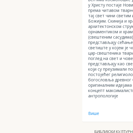
у Христу постаје Нов
према читавом тварно
тај свет чини светим
Божијим. Скинија и хр
архитектонском стру
орнаментиком и хра
(свештеним сасудима
представљају сећање
светиште у којем је 
цар-свештеника твари
поглед на свет и чове
представљају као све
који су преузимали п
постојећег религиол
богословља древног О
оригиналним идејама
концепт максималист
антропологије
Више
БИБЛИЈСКИ КУЛТУРН