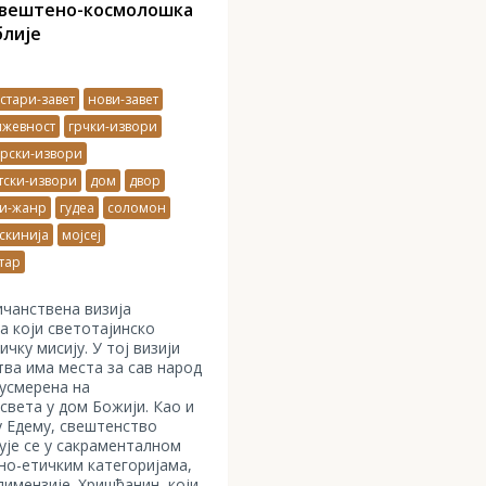
свештено-космолошка
блије
стари-завет
нови-завет
ижевност
грчки-извори
рски-извори
тски-извори
дом
двор
ки-жанр
гудеа
соломон
скинија
мојсеј
тар
чанствена визија
 који светотајинско
ичку мисију. У тој визији
ва има места за сав народ
 усмерена на
вета у дом Божији. Као и
у Едему, свештенство
ује се у сакраменталном
но-етичким категоријама,
имензије. Хришћанин, који