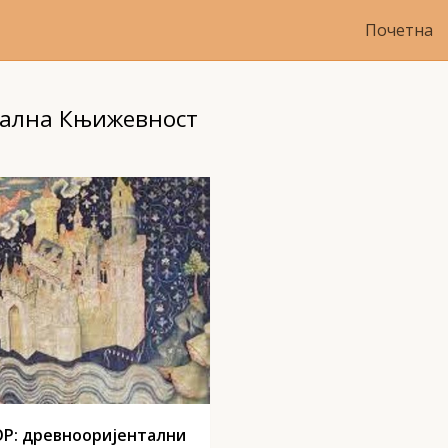
Почетна
тална Књижевност
Р: древнооријентални