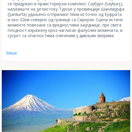
се придужио и праисторијски комплекс Сајбурч (Sayburç),
налазиште на југоистоку Турске у провинцији Шанлиурфа
(Şanlıurfa) удаљено отприлике 56км источно од Еуфрата
и око 32км северно од границе са Сиријом. Сцена истиче
моменте повезане са вредностима заједнице, пре свега
плодност изражену кроз нагласак фалусних момената, и
сусрет са опасностима оличеним у дивљим зверима
Више