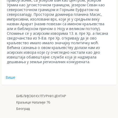
правоугаоник, са језером Ван као центром, језером
Урмиа као југоисточном границом, језером Севан као
североисточном границом и Горњим Еуфратом на
северозападу. Простором доминира планина Масис,
импресивни, изоловани врх, који је у средњем веку
назван Арарат (назив повезан са именом краљевства
али и библијском причом о Ноју и великом потопу).
Спомиње се у асирским изворима 13. в. пре Хр. а писана
сведочанства из 9-8.в. пре Хр. откривају да је ово
краљевство имало имало значајну политичку моћ.
Већина сазнања о овом краљевству долази нам из
асирских извора који су очигледно настали као део
извештаја обавештајне службе која је надзирала
дешавања у земљи регионалних конкурената.
Више
БИБЛИЈСКИ КУЛТУРНИ ЦЕНТАР
Краљице Наталије 76
Београд