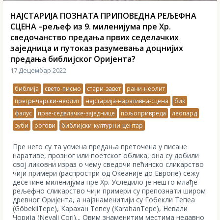
НАЈСТАРИЈА ПОЗНАТА ПРИПОВЕДНА РЕЉЕФНА
СЦЕНА –рељеф из 9. миленијума пре Хр.
сведочанство предања првих седелачких
заједница и путоказ разумевањa доцнијих
предања библијског Оријента?
17 Децембар 2022
библија
свето-писмо
стари-завет
рани-неолит
прегрнчарски-неолит
најстарија-наративна-сцена
бик
фалус
прве-седелачке-заједнице
пољопривреда
леопард
зуби
рогови
библијски-културни-центар
Пре него су та усмена предања преточена у писане
наративе, прозног или поетског облика, она су добили
свој ликовни израз о чему сведочи пећинско сликарство
чији примери (распростри од Океаније до Европе) сежу
десетине миленијума пре Хр. Уследило је нешто млађе
рељефно сликарство чији примери су препознати широм
древног Оријента, а најзнаменитији су Гобекли Тепеа
(GöbekliTepe), Карахан Тепеу (KarahanTepe), Невали
Чорија (Nevali Çori)... Овим знаменитим местима недавно