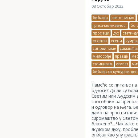
08 Октобар 2022
библија
свето-писмо
грчка-књижевност
бог
просјаци
дух
свети-ду
есхатон
есени
кумра
синови-таме
дамашћан
милосрђе
правда
мес
стоицизам
египат
ми
библијски-културни-цен
Намеће се питање на 
односи? Да ли су бл
Светим или људским д
способним за препоз
и одговор на њега. Б
дамо на прво питање 
сиромаштво у Светом
блажено?... Чак иако 
људском духу, пробле
описан као унутрашњ