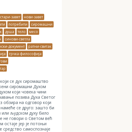
стари-завет
нови-завет
ати
потребити
сиромашни
х
душа
тело
месо
н
синови-светла
ски-документ
ратни-свитак
ија
грчка-философија
тови
тар
који се дух сиромаштво
ажени сиромашни Духом
ухом који човека чини
навање позива Духа Светог
ез обзира на одговор који
намеће се друго: зашто би
 или људском духу било
се не говори о Светом већ
м остаје јер је потоњи
е средство самоспознаје