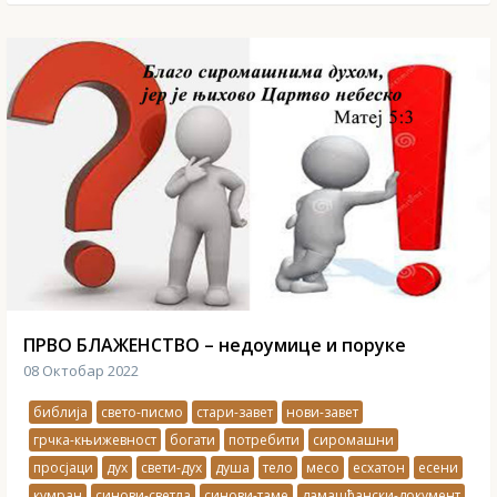
ПРВО БЛАЖЕНСТВО – недоумице и поруке
08 Октобар 2022
библија
свето-писмо
стари-завет
нови-завет
грчка-књижевност
богати
потребити
сиромашни
просјаци
дух
свети-дух
душа
тело
месо
есхатон
есени
кумран
синови-светла
синови-таме
дамашћански-документ