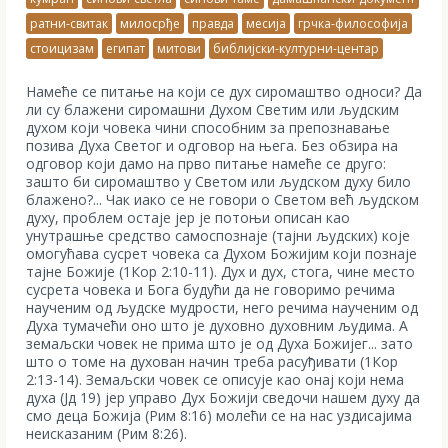
ратни-свитак
милосрђе
правда
месија
грчка-философија
стоицизам
египат
митови
библијски-културни-центар
Намеће се питање на који се дух сиромаштво односи? Да
ли су блажени сиромашни Духом Светим или људским
духом који човека чини способним за препознавање
позива Духа Светог и одговор на њега. Без обзира на
одговор који дамо на прво питање намеће се друго:
зашто би сиромаштво у Светом или људском духу било
блажено?... Чак иако се не говори о Светом већ људском
духу, проблем остаје јер је потоњи описан као
унутрашње средство самоспознаје (тајни људских) које
омогућава сусрет човека са Духом Божијим који познаје
тајне Божије (1Кор 2:10-11). Дух и дух, стога, чине место
сусрета човека и Бога будући да не говоримо речима
наученим од људске мудрости, него речима наученим од
Духа тумачећи оно што је духовно духовним људима. А
земаљски човек не прима што је од Духа Божијег... зато
што о томе на духован начин треба расуђивати (1Кор
2:13-14). Земаљски човек се описује као онај који нема
духа (Јд 19) јер управо Дух Божији сведочи нашем духу да
смо деца Божија (Рим 8:16) молећи се на нас уздисајима
неисказаним (Рим 8:26).