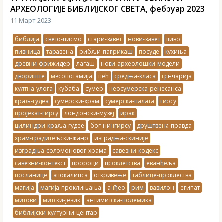
АРХЕОЛОГИЈЕ БИБЛИЈСКОГ СВЕТА, фебруар 2023
11 Март 2023
библија
свето-писмо
стари-завет
нови-завет
пиво
пивница
таравена
рибљи-паприкаш
посуде
кухиња
древни-фрижидер
лагаш
нови-археолошки-модели
двориште
месопотамија
пећ
средња-класа
грнчарија
култна-улога
кубаба
сумер
неосумерска-ренесанса
краљ-гудеа
сумерски-храм
сумерска-палата
гирсу
пројекат-гирсу
лондонски-музеј
ирак
цилиндри-краља-гудее
бог-нингирсу
друштвена-правда
храм-градитељски-жанр
изградња-скиније
изградња-соломоновог-храма
савезни-кодекс
савезни-контекст
пророци
проклетства
еванђеља
посланице
апокалипса
откривење
таблице-проклества
магија
магија-проклињања
анђео
рим
вавилон
египат
митови
митски-језик
антимитска-полемика
библијски-културни-центар