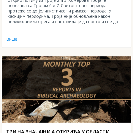
открио потичу из Троје 2 и 3. Хомерова Троја је
повезана са Тројом 6 и 7. Светост овог периода
протеже се до јелинистичког и римског периода. У
каснијим периодима, Троја није обновљена након
великих земљотреса и наставила је да постоји све до
Више
ТРИ НАЈЗНАЧАЈНИЈА ОТКРИЋА У ОБЛАСТИ