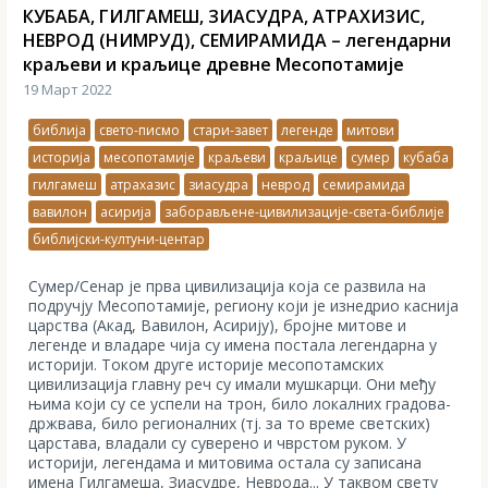
КУБАБА, ГИЛГАМЕШ, ЗИАСУДРА, АТРАХИЗИС,
НЕВРОД (НИМРУД), СЕМИРАМИДА – легендарни
краљеви и краљице древне Месопотамије
19 Март 2022
библија
свето-писмо
стари-завет
легенде
митови
историја
месопотамије
краљеви
краљице
сумер
кубаба
гилгамеш
атрахазис
зиасудра
неврод
семирамида
вавилон
асирија
заборављене-цивилизације-света-библије
библијски-култуни-центар
Сумер/Сенар је прва цивилизација која се развила на
подручју Месопотамије, региону који је изнедрио каснија
царства (Акад, Вавилон, Асирију), бројне митове и
легенде и владаре чија су имена постала легендарна у
историји. Током друге историје месопотамских
цивилизација главну реч су имали мушкарци. Они међу
њима који су се успели на трон, било локалних градова-
држвава, било регионалних (тј. за то време светских)
царстава, владали су суверено и чврстом руком. У
историји, легендама и митовима остала су записана
имена Гилгамеша, Зиасудре, Неврода... У таквом свету