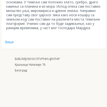
основама. У темеље сам положио злато, сребро, драго
камење са планина и из мора. Испод опека сам поставио
мноштво уља, миромириса и црвене земље. Направио
сам представу свог царског лика како носи кошару са
земљом коју сам поставио на различита места темељне
платформе. Учинио сам да то буде задивљење, као у
ранијим временима, у част мог господара Мардука.
Више
БИБЛИЈСКИ КУЛТУРНИ ЦЕНТАР
Краљице Наталије 76
Београд