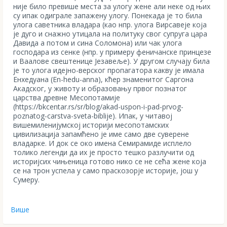
није било превише места за улогу жене али неке од њих
су ипак одиграле запажену улогу. Понекада је то била
улога саветника владара (као нпр. улога Вирсавеје која
је дуго и снажно утицала на политуку свог супруга цара
Давида а потом и сина Соломона) или чак улога
господара из сенке (нпр. у примеру феничанске принцезе
и Ваалове свештенице Језавеље). У другом случају била
је то улога идејно-верског пропагатора какву је имала
Енхедуана (Еn-hedu-anna), кћер знаменитог Саргона
Акадског, у животу и образовању првог познатог
царства древне Месопотамије
(https://bkcentar.rs/sr/blog/akad-uspon-i-pad-prvog-
poznatog-carstva-sveta-biblije). Ипак, у читавој
вишемиленијумској историји месопотамских
цивилизација запамћено је име само две суверене
владарке. И док се око имена Семирамиде исплело
толико легенди да их је просто тешко разлучити од
историјсих чињеница готово нико се не сећа жене која
се на трон успела у само праскозорје историје, још у
Сумеру.
Више