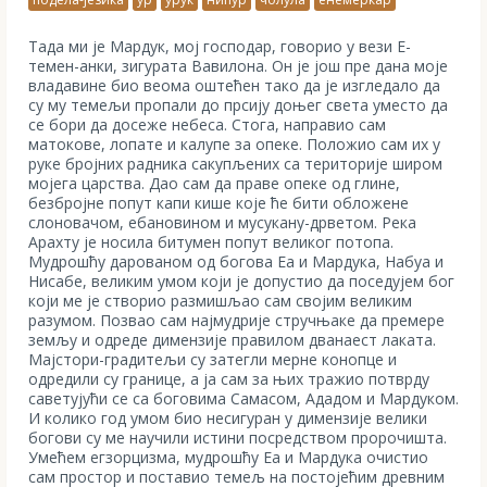
Тада ми је Мардук, мој господар, говорио у вези Е-
темен-анки, зигурата Вавилона. Он је још пре дана моје
владавине био веома оштећен тако да је изгледало да
су му темељи пропали до прсију доњег света уместо да
се бори да досеже небеса. Стога, направио сам
матокове, лопате и калупе за опеке. Положио сам их у
руке бројних радника сакупљених са територије широм
мојега царства. Дао сам да праве опеке од глине,
безбројне попут капи кише које ће бити обложене
слоновачом, ебановином и мусукану-дрветом. Река
Арахту је носила битумен попут великог потопа.
Мудрошћу дарованом од богова Еа и Мардука, Набуа и
Нисабе, великим умом који је допустио да поседујем бог
који ме је створио размишљао сам својим великим
разумом. Позвао сам најмудрије стручњаке да премере
земљу и одреде димензије правилом дванаест лаката.
Мајстори-градитељи су затегли мерне конопце и
одредили су границе, а ја сам за њих тражио потврду
саветујући се са боговима Самасом, Ададом и Мардуком.
И колико год умом био несигуран у димензије велики
богови су ме научили истини пoсредством пророчишта.
Умећем егзорцизма, мудрошћу Еа и Мардука очистио
сам простор и поставио темељ на постојећим древним