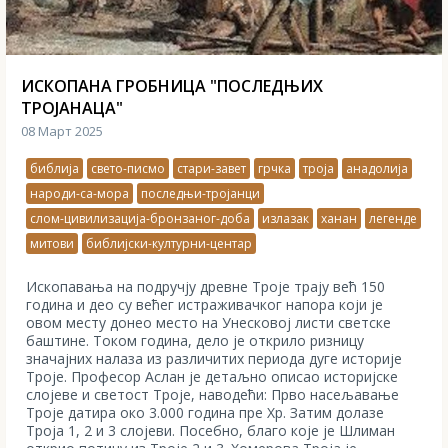
ИСКОПАНА ГРОБНИЦА "ПОСЛЕДЊИХ
ТРОЈАНАЦА"
08 Март 2025
библија
свето-писмо
стари-завет
грчка
троја
анадолија
народи-са-мора
последњи-тројанци
слом-цивилизација-бронзаног-доба
излазак
ханан
легенде
митови
библијски-културни-центар
Ископавања на подручју древне Троје трају већ 150
година и део су већег истраживачког напора који је
овом месту донео место на Унесковој листи светске
баштине. Током година, дело је открило ризницу
значајних налаза из различитих периода дуге историје
Троје. Професор Аслан је детаљно описао историјске
слојеве и светост Троје, наводећи: Прво насељавање
Троје датира око 3.000 година пре Хр. Затим долазе
Троја 1, 2 и 3 слојеви. Посебно, благо које је Шлиман