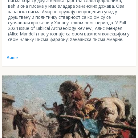
писма која су друга велика царства слала фараонима,
већ и она писана у име владара хананских држава. Ова
хананска писма Амарне пружају непроцењив увид у
друштвену и политичку стварност са којом су се
суочавали краљеви у Ханану током овог периода. У Fall
2024 issue of Biblical Archaeology Review., Алис Мендел
(Alice Mandell) нас упознаје са овом важном колекцијом у
свом чланку Писма фараону: Ханаанска писма Амарне.
Више