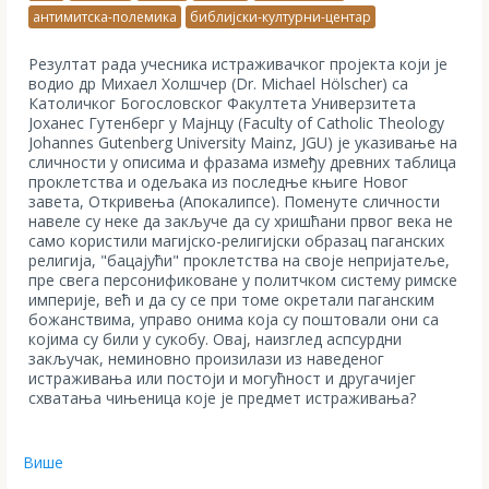
антимитска-полемика
библијски-културни-центар
Резултат рада учесника истраживачког пројекта који је
водио др Михаел Холшчер (Dr. Michael Hölscher) са
Католичког Богословског Факултета Универзитета
Јоханес Гутенберг у Мајнцу (Faculty of Catholic Theology
Johannes Gutenberg University Mainz, JGU) је указивање на
сличности у описима и фразама између древних таблица
проклетства и одељака из последње књиге Новог
завета, Откривења (Апокалипсе). Поменуте сличности
навеле су неке да закључе да су хришћани првог века не
само користили магијско-религијски образац паганских
религија, "бацајући" проклетства на своје непријатеље,
пре свега персонификоване у политчком систему римске
империје, већ и да су се при томе окретали паганским
божанствима, управо онима која су поштовали они са
којима су били у сукобу. Овај, наизглед аспсурдни
закључак, неминовно произилази из наведеног
истраживања или постоји и могућност и другачијег
схватања чињеница које је предмет истраживања?
Више