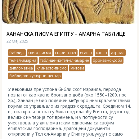
ХАНАНСКА ПИСМА ЕГИПТУ – АМАРНА ТАБЛИЦЕ
22 Мај 2025
библија
свето-писмо
стари-завет
египат
ханан
израил
тел-ел-амарна
таблице-из-тел-ел-амарне
бронзано-доба
дипломатија
клинасто-писмо
митови
библијски-културни-центар
У вековима пре успона библијског Израила, периода
познатог као касно бронзано доба (око 1550–1200. пре
Хр.), Ханаан је био подељен међу бројним краљевствима
којима се управљало из градских средишта. Средином 14.
в., ова краљевства су била под влашћу Египта, једног од
великих империја тог времена, и у потпуности су
учествовала у дипломатским односима са својим
египатским господарима. Драгоцени документи
откривени у Тел ел-Амарни у Египту укључују не само