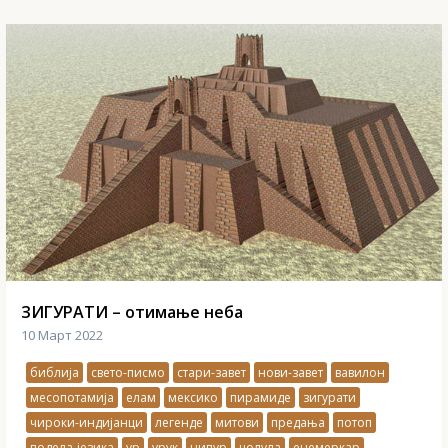
ЗИГУРАТИ – отимање неба
10 Март 2022
библија
свето-писмо
стари-завет
нови-завет
вавилон
месопотамија
елам
мексико
пирамиде
зигурати
чироки-индијанци
легенде
митови
предања
потоп
подела-језика
ур
урук
нипур
чолула
енемеркар