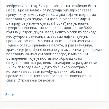
Фебруар 2023. год. био је археолошки необично богат
месец. Бројни налази са подручја библијског света
привукли су пажњу научника, а два која ми издвајамо
повезана су са подручјем древне Месопотамије и
датирају се у време Сумера. Пронађена је, наиме,
сумерска пивница, тарвена чија старост сеже 5000
година унатраг. Други налаз, нешто млађи из периода
неосумерске ренесансе сматрамо најзначајнијим
проналаском овог месеца и повезан је са именом краља
Гудее – остаци краљевске палате, и још значајније,
храма чије је грађене описано у знаменитим цилиндрима
повезаним са именом овог владара, књижевним
остварењем које је поставило образац храм-
градитељског жанра, веома значајног за разумевање
Библијских одељака. Друго по значају сматрамо
истраживањео вези између древних таблица
проклетстава и текстова последњег новозаветног
списа, Откривења Јовановог.
Више