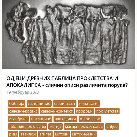
ОДЈЕЦИ ДРЕВНИХ ТАБЛИЦА ПРОКЛЕТСТВА И
АПОКАЛИПСА - слични описи различита порука?
19 Фебруар 2023
библија
свето-писмо
стари-завет
нови-завет
савезни-кодекс
савезни-контекст
пророци
проклетства
еванђеља
посланице
апокалипса
откривење
таблице-проклества
магија
магија-проклињања
анђео
рим
вавилон
египат
митови
митски-језик