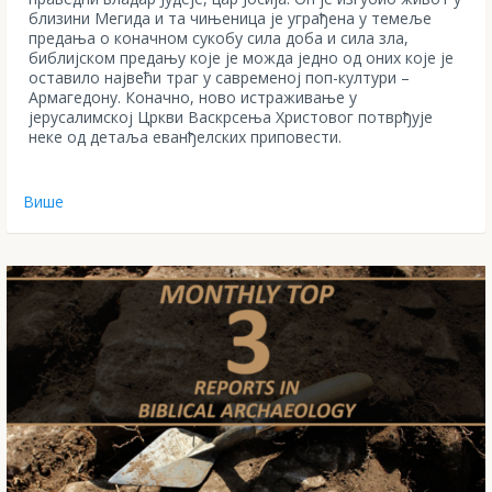
близини Мегида и та чињеница је уграђена у темеље
предања о коначном сукобу сила доба и сила зла,
библијском предању које је можда једно од оних које је
оставило највећи траг у савременој поп-култури –
Армагедону. Коначно, ново истраживање у
јерусалимској Цркви Васкрсења Христовог потврђује
неке од детаља еванђелских приповести.
Више