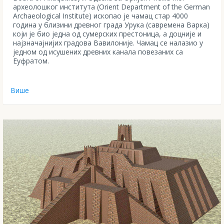
археолошког института (Orient Department of the German
Archaeological Institute) ископао је чамац стар 4000
година у близини древног града Урука (савремена Варка)
који је био једна од сумерских престоница, а доцније и
најзначајнијих градова Вавилоније. Чамац се налазио у
једном од исушених древних канала повезаних са
Еуфратом.
Више