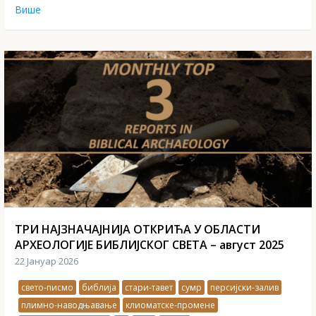
Више
ТРИ НАЈЗНАЧАЈНИЈА ОТКРИЋА У ОБЛАСТИ
АРХЕОЛОГИЈЕ БИБЛИЈСКОГ СВЕТА – август 2025
22 Јануар 2026
свето-писмо
библија
стари-тавет
сумр
персијски-залив
плимно-наводњавање
клиоматске-промене