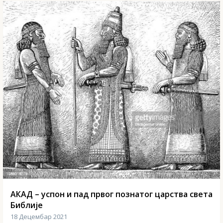
АКАД – успон и пад првог познатог царства света
Библије
18 Децембар 2021