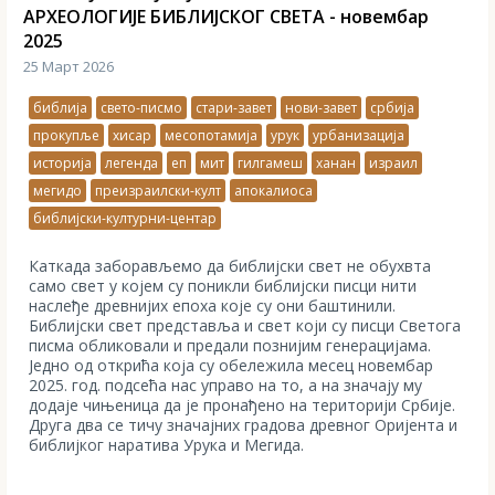
АРХЕОЛОГИЈЕ БИБЛИЈСКОГ СВЕТА - новембар
2025
25 Март 2026
библија
свето-писмо
стари-завет
нови-завет
србија
прокупље
хисар
месопотамија
урук
урбанизација
историја
легенда
еп
мит
гилгамеш
ханан
израил
мегидо
преизраилски-култ
апокалиоса
библијски-културни-центар
Каткада заборављемо да библијски свет не обухвта
само свет у којем су поникли библијски писци нити
наслеђе древнијих епоха које су они баштинили.
Библијски свет представља и свет који су писци Светoга
писма обликовали и предали познијим генерацијама.
Једно од открића која су обележила месец новембар
2025. год. подсећа нас управо на то, а на значају му
додаје чињеница да је пронађено на територији Србије.
Друга два се тичу значајних градова древног Оријента и
библијког наратива Урука и Мегида.