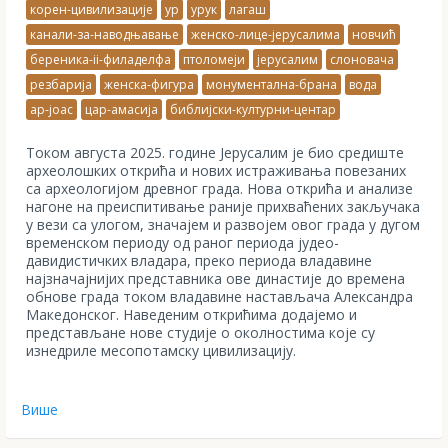
корен-цивилизације
ур
урук
лагаш
канали-за-наводњавање
женско-лице-јерусалима
новчић
береника-ii-филаделфа
птоломеји
јерусалим
слоновача
резбарија
женска-фигура
монументална-брана
вода
ар-јоас
цар-амасија
библијски-културни-центар
Током августа 2025. године Јерусалим је био средиште
археолошких открића и нових истраживања повезаних
са археологијом древног града. Нова открића и анализе
нагоне на преиспитивање раније прихваћених закључака
у вези са улогом, значајем и развојем овог града у дугом
временском периоду од раног периода јудео-
давидистичких владара, преко периода владавине
најзначајнијих представника ове династије до времена
обнове града током владавине настављача Александра
Македонског. Наведеним открићима додајемо и
представљане нове студије о околностима које су
изнедриле месопотамску цивилизацију.
Више