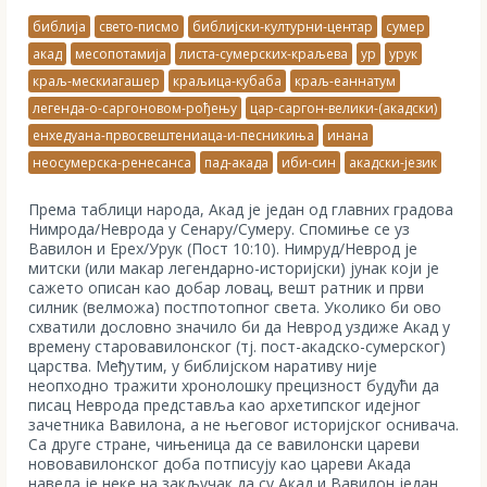
библија
свето-писмо
библијски-културни-центар
сумер
акад
месопотамија
листа-сумерских-краљева
ур
урук
краљ-мескиагашер
краљица-кубаба
краљ-еаннатум
легенда-о-саргоновом-рођењу
цар-саргон-велики-(акадски)
енхедуана-првосвештениаца-и-песникиња
инана
неосумерска-ренесанса
пад-акада
иби-син
акадски-језик
Према таблици народа, Акад је један од главних градова
Нимрода/Неврода у Сeнару/Сумеру. Спомиње се уз
Вавилон и Ерех/Урук (Пост 10:10). Нимруд/Неврод је
митски (или макар легендарно-историјски) јунак који је
сажето описан као добар ловац, вешт ратник и први
силник (велможа) постпотопног света. Уколико би ово
схватили дословно значило би да Неврод уздиже Акад у
времену старовавилонског (тј. пост-акадско-сумерског)
царства. Међутим, у библијском наративу није
неопходно тражити хронолошку прецизност будући да
писац Неврода представља као архетипског идејног
зачетника Вавилона, а не његовог историјског оснивача.
Са друге стране, чињеница да се вавилонски цареви
нововавилонског доба потписују као цареви Акада
навела је неке на закључак да су Акад и Вавилон један