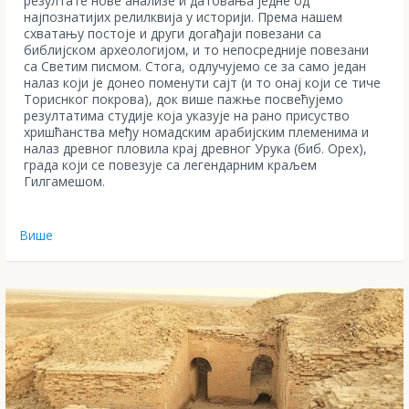
резултате нове анализе и датовања једне од
најпознатијих релилквија у историји. Према нашем
схватању постоје и други догађаји повезани са
библијском археологијом, и то непосредније повезани
са Светим писмом. Стога, одлучујемо се за само један
налаз који је донео поменути сајт (и то онај који се тиче
Ториснког покрова), док више пажње посвећујемо
резултатима студије која указује на рано присуство
хришћанства међу номадским арабијским племенима и
налаз древног пловила крај древног Урука (биб. Орех),
града који се повезује са легендарним краљем
Гилгамешом.
Више