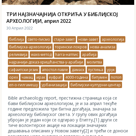
ТРИ НАЈЗНАЧАЈНИЈА ОТКРИЋА У БИБЛИЈСКОЈ
АРХЕОЛОГИЈИ, април 2022
30 Април 2022
библија
свето-писмо
стари-завет
нови-завет
археологија
библијска-археологија
торински-покров
нова-анализа
реликвија
waxs-метод
harra-натпис
арабија
најранији-доказ-хришћанства-у-арабији
молитва
сафаитски-језик
апостол-павле
дамаск
пустиња
урук
орех
чамац
ирак
еуфрат
4000-година
битумен
потоп
еп-о-гилгамешу
урбанизација
библијски-културни-центар
Вible archaeology report, престижна страница која се
бави библијском археологијом, је и за април текуће
године предложила три битна догађаја, значајна за
археологију библијског света. У групу ових догађаја
убројан је један који се одгирао у Египту,[1] други се
тиче волонтерске акције на локацији значајних
дешавања описаних у Новом завету[2] и трећи се доноси