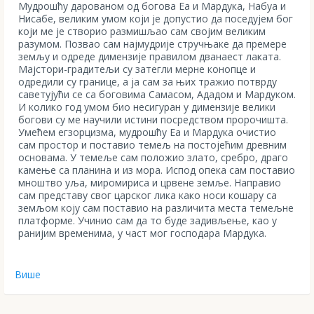
Мудрошћу дарованом од богова Еа и Мардука, Набуа и
Нисабе, великим умом који је допустио да поседујем бог
који ме је створио размишљао сам својим великим
разумом. Позвао сам најмудрије стручњаке да премере
земљу и одреде димензије правилом дванаест лаката.
Мајстори-градитељи су затегли мерне конопце и
одредили су границе, а ја сам за њих тражио потврду
саветујући се са боговима Самасом, Ададом и Мардуком.
И колико год умом био несигуран у димензије велики
богови су ме научили истини пoсредством пророчишта.
Умећем егзорцизма, мудрошћу Еа и Мардука очистио
сам простор и поставио темељ на постојећим древним
основама. У темеље сам положио злато, сребро, драго
камење са планина и из мора. Испод опека сам поставио
мноштво уља, миромириса и црвене земље. Направио
сам представу свог царског лика како носи кошару са
земљом коју сам поставио на различита места темељне
платформе. Учинио сам да то буде задивљење, као у
ранијим временима, у част мог господара Мардука.
Више