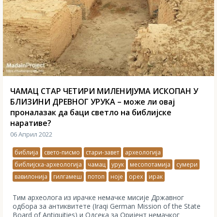
ЧАМАЦ СТАР ЧЕТИРИ МИЛЕНИЈУМА ИСКОПАН У
БЛИЗИНИ ДРЕВНОГ УРУКА – може ли овај
проналазак да баци светло на библијске
наративе?
06 Април 2022
библија
свето-писмо
стари-завет
археологија
библијска-археологија
чамац
урук
месопотамија
сумери
вавилонија
гилгамеш
потоп
ноје
орех
ирак
Тим археолога из ирачке немачке мисије Државног
одбора за антиквитете (Iraqi German Mission of the State
Board of Antiquities) и Одсека за Оријент немачког