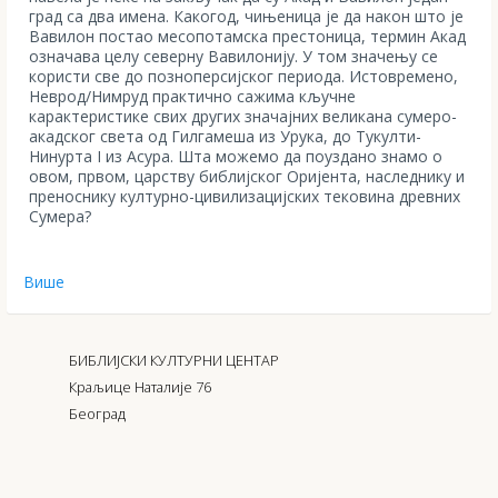
град са два имена. Какогод, чињеница је да након што је
Вавилон постао месопотамска престоница, термин Акад
означава целу северну Вавилонију. У том значењу се
користи све до позноперсијског периода. Истовремено,
Неврод/Нимруд практично сажима кључне
карактеристике свих других значајних великана сумеро-
акадског света од Гилгамеша из Урука, до Тукулти-
Нинурта I из Асура. Шта можемо да поуздано знамо о
овом, првом, царству библијског Оријента, наследнику и
преноснику културно-цивилизацијских тековина древних
Сумера?
Више
БИБЛИЈСКИ КУЛТУРНИ ЦЕНТАР
Краљице Наталије 76
Београд