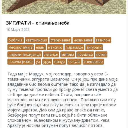
ЗИГУРАТИ – отимање неба
10 Март 2022
библија
свето-писмо
стари-завет
нови-завет
вавилон
месопотамија
елам
мексико
пирамиде
зигурати
чироки-индијанци
легенде
митови
предања
потоп
подела-језика
ур
урук
нипур
чолула
енемеркар
Тада ми је Мардук, мој господар, говорио у вези Е-
темен-анки, зигурата Вавилона. Он је још пре дана моје
владавине био веома оштећен тако да је изгледало да
су му темељи пропали до прсију доњег света уместо да
се бори да досеже небеса. Стога, направио сам
матокове, лопате и калупе за опеке. Положио сам их у
руке бројних радника сакупљених са територије широм
мојега царства. Дао сам да праве опеке од глине,
безбројне попут капи кише које ће бити обложене
слоновачом, ебановином и мусукану-дрветом. Река
Арахту је носила битумен попут великог потопа.