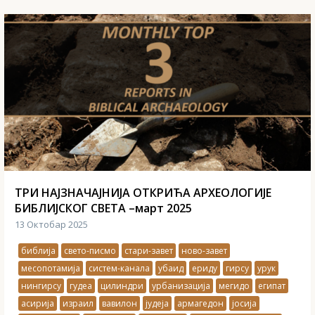
ТРИ НАЈЗНАЧАЈНИЈА ОТКРИЋА АРХЕОЛОГИЈЕ
БИБЛИЈСКОГ СВЕТА –март 2025
13 Октобар 2025
библија
свето-писмо
стари-завет
ново-завет
месопотамија
систем-канала
убаид
ериду
гирсу
урук
нингирсу
гудеа
цилиндри
урбанизација
мегидо
египат
асирија
израил
вавилон
јудеја
армагедон
јосија