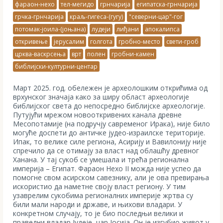
фараон-нехо
тел-мегидо
грнчарија
египатска-грнчарија
грчка-грнчарија
краљ-гигеса-(гугу)
"северни-цар"-гог
потомак-јоила-(јоњана)
лудеји
лиђани
апокалипса
откривење
јерусалим
голгота
гробно-место
свети-гроб
црква-васкрсења
врт
полен
гробни-камен
библијски-културни-центар
Март 2025. год. обележен је археолошким открићима од
врхунског значаја како за ширу област археологије
библијског света до непосредно библијске археологије.
Путујући мрежом новооткривених канала древне
Месопотамије (на подручју савременог Ирака), није било
могуће доспети до античке јудео-израилске територије.
Ипак, то велике силе региона, Асирију и Вавилонију није
спречило да се отимају за власт над облашћу древног
Ханана. У тај сукоб се умешала и трећа регионална
империја – Египат. Фараон Нехо II можда није успео да
помогне свом асирском савезнику, али је ова превирања
искористио да наметне своју власт региону. У тим
узаврелим сукобима регионалних империје жртва су
били мали народи и државе, и њихови владари. У
конкретном случају, то је био последњи велики и
праведни владар Јудеје, цар Јосија. Он је изгубио живот у