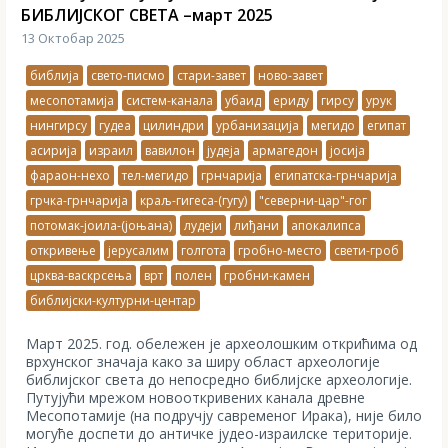
БИБЛИЈСКОГ СВЕТА –март 2025
13 Октобар 2025
библија
свето-писмо
стари-завет
ново-завет
месопотамија
систем-канала
убаид
ериду
гирсу
урук
нингирсу
гудеа
цилиндри
урбанизација
мегидо
египат
асирија
израил
вавилон
јудеја
армагедон
јосија
фараон-нехо
тел-мегидо
грнчарија
египатска-грнчарија
грчка-грнчарија
краљ-гигеса-(гугу)
"северни-цар"-гог
потомак-јоила-(јоњана)
лудеји
лиђани
апокалипса
откривење
јерусалим
голгота
гробно-место
свети-гроб
црква-васкрсења
врт
полен
гробни-камен
библијски-културни-центар
Март 2025. год. обележен је археолошким открићима од
врхунског значаја како за ширу област археологије
библијског света до непосредно библијске археологије.
Путујући мрежом новооткривених канала древне
Месопотамије (на подручју савременог Ирака), није било
могуће доспети до античке јудео-израилске територије.