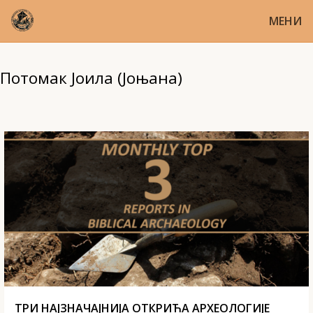
МЕНИ
Потомак Јоила (Јоњана)
ТРИ НАЈЗНАЧАЈНИЈА ОТКРИЋА АРХЕОЛОГИЈЕ