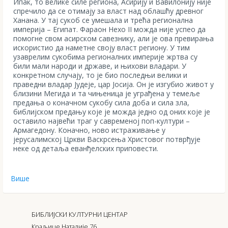
Ипак, то велике силе региона, Асирију и Вавилонију није
спречило да се отимају за власт над облашћу древног
Ханана. У тај сукоб се умешала и трећа регионална
империја – Египат. Фараон Нехо II можда није успео да
помогне свом асирском савезнику, али је ова превирања
искористио да наметне своју власт региону. У тим
узаврелим сукобима регионалних империје жртва су
били мали народи и државе, и њихови владари. У
конкретном случају, то је био последњи велики и
праведни владар Јудеје, цар Јосија. Он је изгубио живот у
близини Мегида и та чињеница је уграђена у темеље
предања о коначном сукобу сила доба и сила зла,
библијском предању које је можда једно од оних које је
оставило највећи траг у савременој поп-култури –
Армагедону. Коначно, ново истраживање у
јерусалимској Цркви Васкрсења Христовог потврђује
неке од детаља еванђелских приповести.
Више
БИБЛИЈСКИ КУЛТУРНИ ЦЕНТАР
Краљице Наталије 76