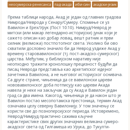
неосумерска-ренесанса
пад-акада
иби-син
акадски-језик
Према таблици народа, Акад је један од главних градова
Нимрода/Неврода у Сeнару/Сумеру. Спомиње се уз
Вавилон и Ерех/Урук (Пост 10:10). Нимруд/Неврод је
митски (или макар легендарно-историјски) јунак који је
сажето описан као добар ловац, вешт ратник и први
силник (велможа) постпотопног света. Уколико би ово
схватили дословно значило би да Неврод уздиже Акад у
времену старовавилонског (тј. пост-акадско-сумерског)
царства. Међутим, у библијском наративу није
неопходно тражити хронолошку прецизност будући да
писац Неврода представља као архетипског идејног
зачетника Вавилона, а не његовог историјског оснивача.
Са друге стране, чињеница да се вавилонски цареви
нововавилонског доба потписују као цареви Акада
навела је неке на закључак да су Акад и Вавилон један
град са два имена. Какогод, чињеница је да након што је
Вавилон постао месопотамска престоница, термин Акад
означава целу северну Вавилонију. У том значењу се
користи све до позноперсијског периода. Истовремено,
Неврод/Нимруд практично сажима кључне
карактеристике свих других значајних великана сумеро-
акадског света од Гилгамеша из Урука, до Тукулти-