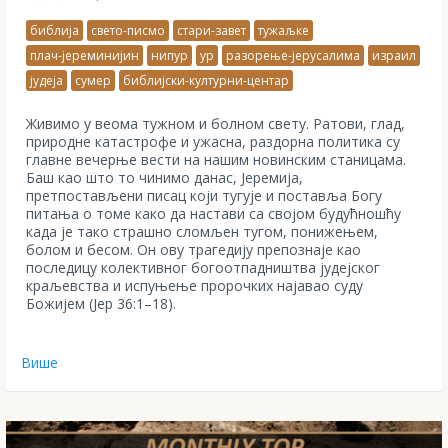
библија
свето-писмо
стари-завет
тужаљке
плач-јереминијин
нипур
ур
разорење-јерусалима
израил
јудеја
сумер
библијски-културни-центар
Живимо у веома тужном и болном свету. Ратови, глад,
природне катастрофе и ужасна, раздорна политика су
главне вечерње вести на нашим новинским станицама.
Баш као што то чинимо данас, Јеремија,
претпостављени писац који тугује и поставља Богу
питања о томе како да настави са својом будућношћу
када је тако страшно сломљен тугом, понижењем,
болом и бесом. Он ову трагедију препознаје као
последицу колективног богоотпадништва јудејског
краљевства и испуњење пророчких најавао суду
Божијем (Јер 36:1–18).
Више