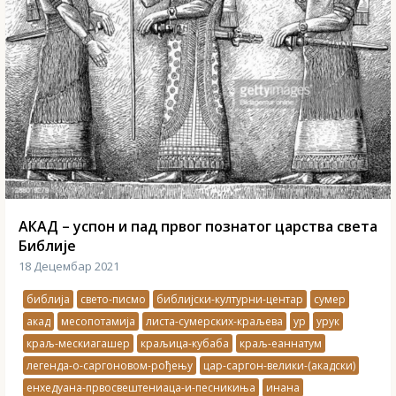
АКАД – успон и пад првог познатог царства света
Библије
18 Децембар 2021
библија
свето-писмо
библијски-културни-центар
сумер
акад
месопотамија
листа-сумерских-краљева
ур
урук
краљ-мескиагашер
краљица-кубаба
краљ-еаннатум
легенда-о-саргоновом-рођењу
цар-саргон-велики-(акадски)
енхедуана-првосвештениаца-и-песникиња
инана