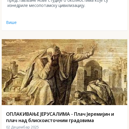
представљане нове студије о околностима које су
изнедриле месопотамску цивилизацију.
Више
ОПЛАКИВАЊЕ ЈЕРУСАЛИМА - Плач Јеремијин и
плач над блискоисточним градовима
02 Децембар 2025