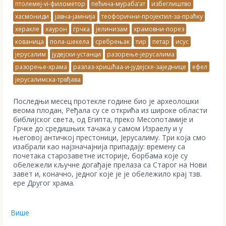
птолемеј-vi-филометор
пећина-мураба‘ат
избеглиштво
хасмониди
јавна-јамнија
теофорични-пројектил-за-праћку
херакле
хаурон
грчка
јелинизам
храмовни-порез
кованица
пола-шекела
сребрењак
тир
петар
исус
јерусалим
јудејски-устанци
разорење-јерусалима
разорење-храма
разлаз-хришћаа-и-јудејске-заједнице
ефел
јерусалимска-трвђава
Последњи месец протекле године био је археолошки
веома плодан, Ређала су се открића из широке области
библијског света, од Египта, преко Месопотамије и
Грчке до средишњих тачака у самом Израелу и у
његовој античкој престоници, Јерусалиму. Три која смо
изабрали као најзначајнија припадају: времену са
почетака старозаветне историје, борбама које су
обележели кључне догађаје прелаза са Старог на Нови
завет и, коначно, једног које је је обележило крај тзв.
ере Другог храма.
Више