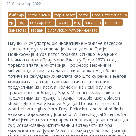
23 Децембар 2022
библија
свето-писмо
стари-завет
злато
нова-истраживања
ур
троја
полихронија
грузија
инд
пакистан
трговина
занатство
авраам
библијски-културни-центар
Научници су употребом иновативне мобилне ласерске
технологије утврдили да је злато древне Троје,
Полихронија и Ура истог порекла. Откако је Хајнрих
Шлиман открио Пријамово благо у Троји 1873. год.,
порекло злата је мистерија. Професор Перничк и
међународни тим су сада успели да докажу да благо
потиче из секундарних наслага као што су реке, а његов
хемијски састав није само идентичан са златним
предметима из насеља Полиохни на Лемносу и из
краљевских гробница у Уру. у Месопотамији, али и са
предметима из Грузије. Студијa: Portable laser ablation
sheds light on Early Bronze Age gold treasures in the old
world: New insights from Troy, Poliochni, and related finds
недавно објављена у Journal of Archaeological Science. За
библијски контекст од нарочитог значаја је чињеница да
су у истраживању испитивани и артефакти из Ура,
сумерског града јужне Месопотамији (данас Ирак) и који