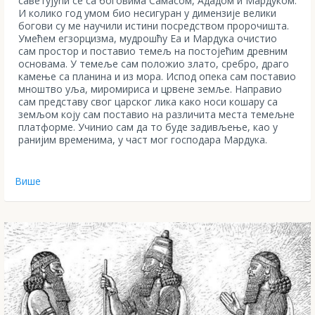
саветујући се са боговима Самасом, Ададом и Мардуком.
И колико год умом био несигуран у димензије велики
богови су ме научили истини пoсредством пророчишта.
Умећем егзорцизма, мудрошћу Еа и Мардука очистио
сам простор и поставио темељ на постојећим древним
основама. У темеље сам положио злато, сребро, драго
камење са планина и из мора. Испод опека сам поставио
мноштво уља, миромириса и црвене земље. Направио
сам представу свог царског лика како носи кошару са
земљом коју сам поставио на различита места темељне
платформе. Учинио сам да то буде задивљење, као у
ранијим временима, у част мог господара Мардука.
Више