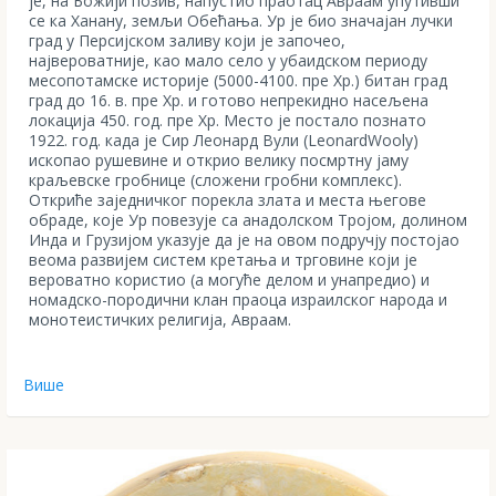
је, на Божији позив, напустио праотац Авраам упутивши
се ка Ханану, земљи Обећања. Ур је био значајан лучки
град у Персијском заливу који је започео,
највероватније, као мало село у убаидском периоду
месопотамске историје (5000-4100. пре Хр.) битан град
град до 16. в. пре Хр. и готово непрекидно насељена
локација 450. год. пре Хр. Место је постало познато
1922. год. када је Сир Леонард Вули (LeonardWooly)
ископао рушевине и открио велику посмртну јаму
краљевске гробнице (сложени гробни комплекс).
Откриће заједничког порекла злата и места његове
обраде, које Ур повезује са анадолском Тројом, долином
Инда и Грузијом указује да је на овом подручју постојао
веома развијем систем кретања и трговине који је
вероватно користио (а могуће делом и унапредио) и
номадско-породични клан праоца израилског народа и
монотеистичких религија, Авраам.
Више