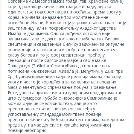
боговима 42 месопотамска града (тзв. Храмовне химне)
које одражавају личне фрустрације и наде, верска
оданост, њен одговор на рат и осећања према свету у
којем је живела и најмање три молитвене химне
посвећене Инани, богињи коју је доживљавала као своју
заштитиницу, али и покровитељку Акадског царства.
Имала је два имена. Оно са рођења историја није
запамтила, али је друго постало незаборавно. Високи
свештеници и свештенице били су задужени за ритуалне
церемоније и за писање и извођење нових песама у
славу богова и то је овој свештеници, трећој у
генерацији после Саргонове мајке и своје мајке
Ташлултум (Tašlultum) омогућило да постане прва
потписана књижевница. Живела је, међутим, у 23. в. пре
Хр., бурним временима када је религија имала значајну
улогу и често је коришћена за каналисање народних
маса и евентуално спречавање побуна. Повезивање
Енхедуане са признатим и титулираним владаркама као
што су сумерска Кубаба о неоасирска Семирамида је
можда одвише смела хипотеза, али је зато
препознавање њеног песничког наслеђа у
успостављању стандарда молитвене поезије
препознатљивих и у библијским текстовима, хомерском
предању, па чак донекле и хришћанској химничкој
поезији неоспорно.