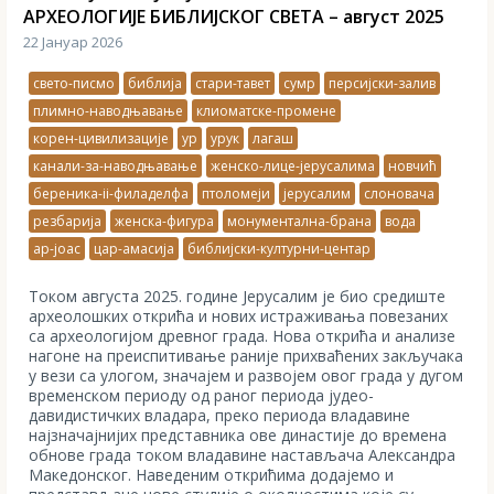
АРХЕОЛОГИЈЕ БИБЛИЈСКОГ СВЕТА – август 2025
22 Јануар 2026
свето-писмо
библија
стари-тавет
сумр
персијски-залив
плимно-наводњавање
клиоматске-промене
корен-цивилизације
ур
урук
лагаш
канали-за-наводњавање
женско-лице-јерусалима
новчић
береника-ii-филаделфа
птоломеји
јерусалим
слоновача
резбарија
женска-фигура
монументална-брана
вода
ар-јоас
цар-амасија
библијски-културни-центар
Током августа 2025. године Јерусалим је био средиште
археолошких открића и нових истраживања повезаних
са археологијом древног града. Нова открића и анализе
нагоне на преиспитивање раније прихваћених закључака
у вези са улогом, значајем и развојем овог града у дугом
временском периоду од раног периода јудео-
давидистичких владара, преко периода владавине
најзначајнијих представника ове династије до времена
обнове града током владавине настављача Александра
Македонског. Наведеним открићима додајемо и