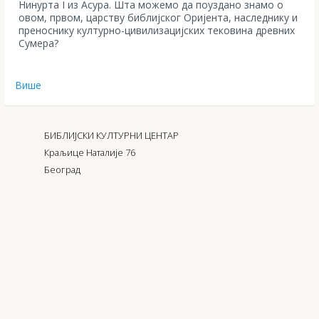
Нинурта I из Асура. Шта можемо да поуздано знамо о
овом, првом, царству библијског Оријента, наследнику и
преноснику културно-цивилизацијских тековина древних
Сумера?
Више
БИБЛИЈСКИ КУЛТУРНИ ЦЕНТАР
Краљице Наталије 76
Београд