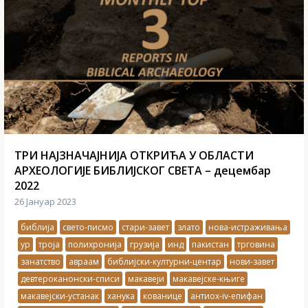
ТРИ НАЈЗНАЧАЈНИЈА ОТКРИЋА У ОБЛАСТИ
АРХЕОЛОГИЈЕ БИБЛИЈСКОГ СВЕТА – децембар
2022
26 Јануар 2023
библија
свето-писмо
стари-завет
злато
нова-истраживања
ур
троја
полихронија
грузија
инд
пакистан
трговина
занатство
авраам
библијски-културни-центар
нови-завет
девтероканонски-списи
макавеји
макавејске-књиге
макавејски-устанак
ханука
кованице
антиох-iv-епифан