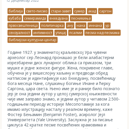
12 Децембар 2022
библија
свето-писмо
стари-завет
сумер
акад
саргон
кубаба
семирамида
енхедуана
песникиња
првосвештеница
политичарка
ану
нана
иннана
ур
сензуалност
интимност
утицај
псалми
песма-над-песмама
библијски-културни-центар
Године 1927. у знаменитој краљевској Ура чувени
археолог сер Леонард пронашао је бели алабастерни
изрезбарени диск лунарног облика са приказом, три
мушке и једне женске фигуре. Жена, покривене главе,
обучена је у вишеслојну хаљину и предводи обред
натписом је идентификује као Енхедуану, посвећеницу
бога месеца Нане, слушкињу богиње Инане и ћерку
Саргона, цара света. Њено име је и раније било познато
јер је она једини аутор у целој сумерској књижевности
чије име заправо знамо, и једини аутор у читавом 2.500-
годишњем периоду историје Месопотамије за кога
имамо илустрацију насталу у реалном времену, каже
Фостер Бењамин (Benjamin Foster), асиролог Јејл
Универзитета (Yale University). Заслужна је за писање
циклуса 42 кратке песме посвећених храмовима и