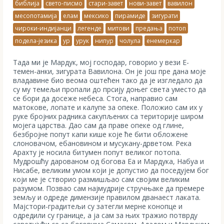
библија
свето-писмо
стари-завет
нови-завет
вавилон
месопотамија
елам
мексико
пирамиде
зигурати
чироки-индијанци
легенде
митови
предања
потоп
подела-језика
ур
урук
нипур
чолула
енемеркар
Тада ми је Мардук, мој господар, говорио у вези Е-
темен-анки, зигурата Вавилона. Он је још пре дана моје
владавине био веома оштећен тако да је изгледало да
су му темељи пропали до прсију доњег света уместо да
се бори да досеже небеса. Стога, направио сам
матокове, лопате и калупе за опеке. Положио сам их у
руке бројних радника сакупљених са територије широм
мојега царства. Дао сам да праве опеке од глине,
безбројне попут капи кише које ће бити обложене
слоновачом, ебановином и мусукану-дрветом. Река
Арахту је носила битумен попут великог потопа.
Мудрошћу дарованом од богова Еа и Мардука, Набуа и
Нисабе, великим умом који је допустио да поседујем бог
који ме је створио размишљао сам својим великим
разумом. Позвао сам најмудрије стручњаке да премере
земљу и одреде димензије правилом дванаест лаката.
Мајстори-градитељи су затегли мерне конопце и
одредили су границе, а ја сам за њих тражио потврду