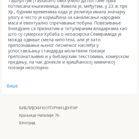
Ташлултум (Tašlultum) омогућило да постане прва
потписана књижевница. Живела је, међутим, у 23. в. пре
Хр., бурним временима када је религија имала значајну
улогу и често је коришћена за каналисање народних
маса и евентуално спречавање побуна. Повезивање
Енхедуане са признатим и титулираним владаркама као
што су сумерска Кубаба о неоасирска Семирамида је
можда одвише смела хипотеза, али је зато
препознавање њеног песничког наслеђа у
успостављању стандарда молитвене поезије
препознатљивих и у библијским текстовима, хомерском
предању, па чак донекле и хришћанској химничкој
поезији неоспорно.
Више
БИБЛИЈСКИ КУЛТУРНИ ЦЕНТАР
Краљице Наталије 76
Београд