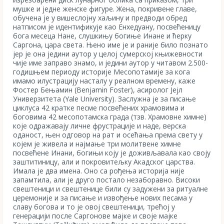
мушке и једне женске фигуре. Жена, покривене главе,
обучена је у вишеслојну хаљину и предводи обред
натписом је идентификује као Енхедуану, посвећеницу
бога месеца Нане, слушкињу богиње Инане и ћерку
Саргона, цара света. Њено име је и раније било познато
јер је она једини аутор у целој сумерској књижевности
чије име заправо знамо, и једини аутор у читавом 2.500-
годишњем периоду историје Месопотамије за кога
имамо илустрацију насталу у реалном времену, каже
Фостер Бењамин (Benjamin Foster), асиролог Јејл
Универзитета (Yale University). Заслужна је за писање
циклуса 42 кратке песме посвећених храмовима и
боговима 42 месопотамска града (тзв. Храмовне химне)
које одражавају личне фрустрације и наде, верска
оданост, њен одговор на рат и осећања према свету у
којем је живела и најмање три молитвене химне
посвећене Инани, богињи коју је доживљавала као своју
заштитиницу, али и покровитељку Акадског царства.
Имала је два имена. Оно са рођења историја није
запамтила, али је друго постало незаборавно. Високи
свештеници и свештенице били су задужени за ритуалне
церемоније и за писање и извођење нових песама у
славу богова и то је овој свештеници, трећој у
генерацији после Саргонове мајке и своје мајке