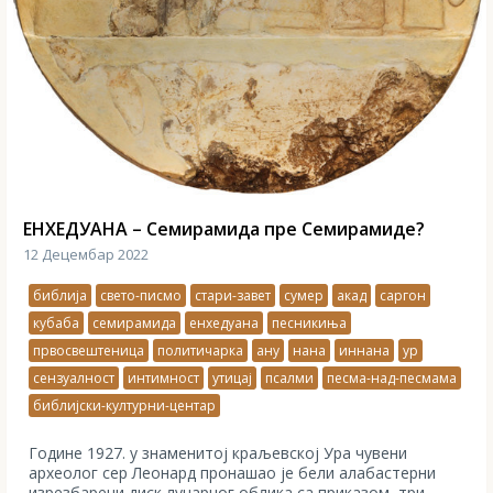
ЕНХЕДУАНА – Семирамида пре Семирамиде?
12 Децембар 2022
библија
свето-писмо
стари-завет
сумер
акад
саргон
кубаба
семирамида
енхедуана
песникиња
првосвештеница
политичарка
ану
нана
иннана
ур
сензуалност
интимност
утицај
псалми
песма-над-песмама
библијски-културни-центар
Године 1927. у знаменитој краљевској Ура чувени
археолог сер Леонард пронашао је бели алабастерни
изрезбарени диск лунарног облика са приказом, три