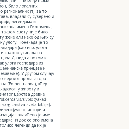
мушкарци. Они међу њима
трон, било локалних
 регионалних (тј. за то
тава, владали су суверено и
орији, легендама и
записана имена Гилгамеша,
У таквом свету није било
гу жене али неке од њих су
ну улогу. Понекада је то
владара (као нпр. улога
о и снажно утицала на
а цара Давида а потом и
ак улога господара из
 феничанске принцезе и
езавеље). У другом случају
јно-верског пропагатора
ана (Еn-hedu-anna), кћер
кадског, у животу и
знатог царства древне
bkcentar.rs/sr/blog/akad-
tog-carstva-sveta-biblije).
миленијумској историји
зација запамћено је име
адарке. И док се око имена
олико легенди да их је