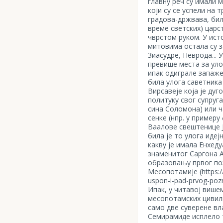
главну реч су имали 
који су се успели на 
градова-држвава, било
време светских) царс
чврстом руком. У ист
митовима остала су 
Зиасудре, Неврода... 
превише места за уло
ипак одиграле запаже
била улога саветника 
Вирсавеје која је дуг
политуку свог супруг
сина Соломона) или ч
сенке (нпр. у примеру
Ваалове свештенице Ј
била је то улога иде
какву је имала Енхеду
знаменитог Саргона А
образовању првог по
Месопотамије (https://
uspon-i-pad-prvog-pozna
Ипак, у читавој више
месопотамских цивили
само две суверене вл
Семирамиде исплело т