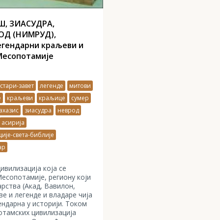
Ш, ЗИАСУДРА,
ОД (НИМРУД),
гендарни краљеви и
Месопотамије
стари-завет
легенде
митови
е
краљеви
краљице
сумер
ахазис
зиасудра
неврод
асирија
ије-света-библије
ар
ивилизација која се
Месопотамије, региону који
арства (Акад, Вавилон,
ве и легенде и владаре чија
ендарна у историји. Током
отамских цивилизација