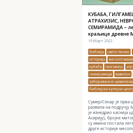
КУБАБА, ГИЛГАМЕ
АТРАХИЗИС, НЕВР
СЕМИРАМИДА – ле
краљице древне 
19 Март 2022
библија
свето-писмо
историја
месопотамиј
кубаба
гилгамеш
атр
семирамида
вавилон
заборављене-цивилизац
библијски-култуни-цент
Сумер/Сенар је прва ц
развила на подручју 
је изнедрио каснија ц
Асирију), бројне мито
су имена постала лег
друге историје месоп