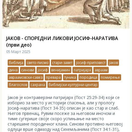
ЈАКОВ - СПОРЕДНИ ЛИКОВИ ЈОСИФ-НАРАТИВА
(први део)
05 Март 2025
библија
свето-писмо
стари-завет
јосиф-приповест
јаков
дина
синови
јосиф
венијамин
патријарх
авраам
авраамовски-савез
превара
туника
породица
помирење
благослов
сахрана
библијски-културни-центар
Јаков је контраверзни патријарх (Пост 25:29-34) који се
изборио за место у историји спасења, али у прологу
Јосиф-наратива (Пост 34-35) описан је као стар и слаб.
Његов првенац, Рувим посеже за његовом иночом и
тиме сугерише своје скоро успињање на место
старешине породичног клана. Синови противно његовој
одлуци врше одмазду над Сихемљанима (Пост 34:1-31),