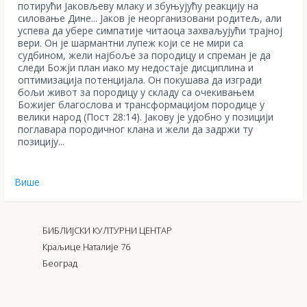
потирући Јаковљеву млаку и збуњујућу реакцију на
силовање Дине... Јаков је неорганизовани родитељ, али
успева да убере симпатије читаоца захваљујући трајној
вери. Он је шармантни лупеж који се не мири са
судбином, жели најбоље за породицу и спреман је да
следи Божји план иако му недостаје дисциплина и
оптимизација потенцијала. Он покушава да изгради
бољи живот за породицу у складу са очекивањем
Божијег благослова и трансформацијом породице у
велики народ (Пост 28:14). Јакову је удобно у позицији
поглавара породичног клана и жели да задржи ту
позицију...
Више
БИБЛИЈСКИ КУЛТУРНИ ЦЕНТАР
Краљице Наталије 76
Београд