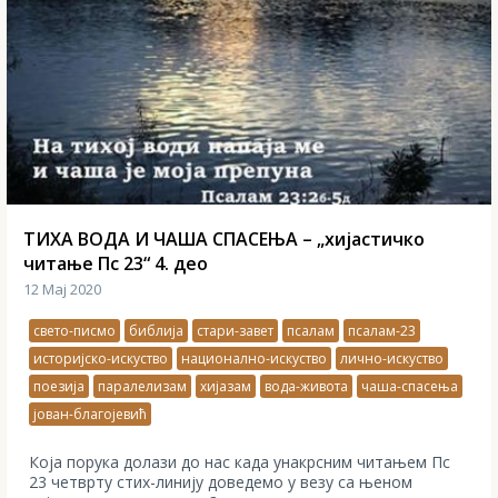
ТИХА ВОДА И ЧАША СПАСЕЊА – „хијастичко
читање Пс 23“ 4. део
12 Мај 2020
свето-писмо
библија
стари-завет
псалам
псалам-23
историјско-искуство
национално-искуство
лично-искуство
поезија
паралелизам
хијазам
вода-живота
чаша-спасења
јован-благојевић
Која порука долази до нас када унакрсним читањем Пс
23 четврту стих-линију доведемо у везу са њеном