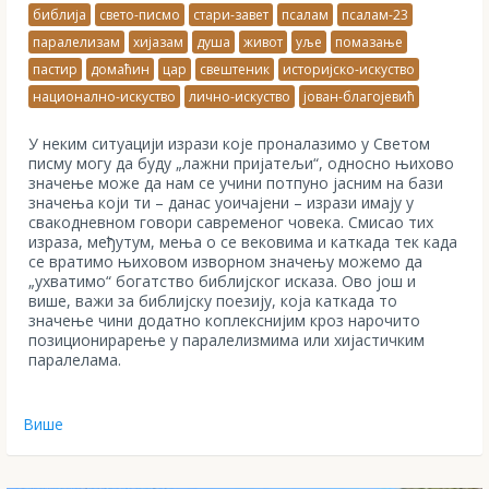
библија
свето-писмо
стари-завет
псалам
псалам-23
паралелизам
хијазам
душа
живот
уље
помазање
пастир
домаћин
цар
свештеник
историјско-искуство
национално-искуство
лично-искуство
јован-благојевић
У неким ситуацији изрази које проналазимо у Светом
писму могу да буду „лажни пријатељи“, односно њихово
значење може да нам се учини потпуно јасним на бази
значења који ти – данас уоичајени – изрази имају у
свакодневном говори савременог човека. Смисао тих
израза, међутум, мења о се вековима и каткада тек када
се вратимо њиховом изворном значењу можемо да
„ухватимо“ богатство библијског исказа. Ово још и
више, важи за библијску поезију, која каткада то
значење чини додатно коплекснијим кроз нарочито
позиционирарење у паралелизмима или хијастичким
паралелама.
Више