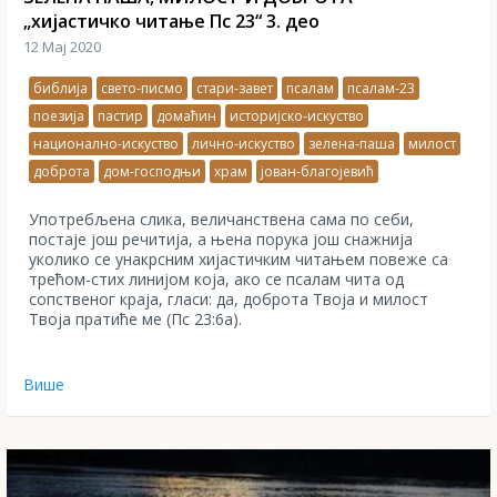
„хијастичко читање Пс 23“ 3. део
12 Мај 2020
библија
свето-писмо
стари-завет
псалам
псалам-23
поезија
пастир
домаћин
историјско-искуство
национално-искуство
лично-искуство
зелена-паша
милост
доброта
дом-господњи
храм
јован-благојевић
Употребљена слика, величанствена сама по себи,
постаје још речитија, а њена порука још снажнија
уколико се унакрсним хијастичким читањем повеже са
трећом-стих линијом која, ако се псалам чита од
сопственог краја, гласи: да, доброта Твоја и милост
Твоја пратиће ме (Пс 23:6а).
Више