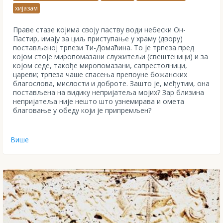
хијазам
Праве стазе којима своју паству води небески Он-
Пастир, имају за циљ приступање у храму (двору)
постављеној трпези Ти-Домаћина. То је трпеза пред
којом стоје миропомазани служитељи (свештеници) и за
којом седе, такође миропомазани, сапрестолници,
цареви; трпеза чаше спасења препоуне божанских
благослова, мислости и доброте. Зашто је, међутим, она
постављена на видику непријатеља мојих? Зар близина
непријатеља није нешто што узнемирава и омета
благовање у обеду који је припремљен?
Више