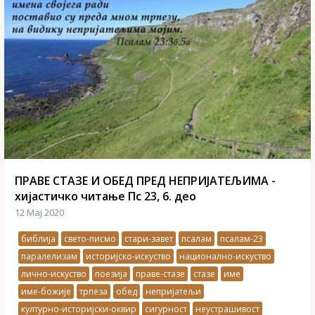
ПРАВЕ СТАЗЕ И ОБЕД ПРЕД НЕПРИЈАТЕЉИМА -
хијастичко читање Пс 23, 6. део
12 Мај 2020
библија
свето-писмо
стари-завет
псалам
псалам-23
паралелизам
историјско-искуство
национално-искуство
лично-искуство
поезија
праве-стазе
стазе
име
име-божије
трпеза
обед
непријатељи
културно-историјски-оквир
сигурност
неустрашивост