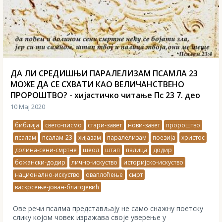
ДА ЛИ СРЕДИШЊИ ПАРАЛЕЛИЗАМ ПСАМЛА 23
МОЖЕ ДА СЕ СХВАТИ КАО ВЕЛИЧАНСТВЕНО
ПРОРОШТВО? - хијастичко читање Пс 23 7. део
10 Мај 2020
библија
свето-писмо
стари-завет
нови-завет
пророштво
псалам
псалам-23
хијазам
паралелизам
поезија
христос
долина-сени-смртне
шеол
штап
палица
додир
божански-додир
лично-искуство
историјско-искуство
национално-искуство
оваплоћење
смрт
васкрсење-јован-благојевић
Ове речи псалма представљају не само снажну поетску
слику којом човек изражава своје уверење у