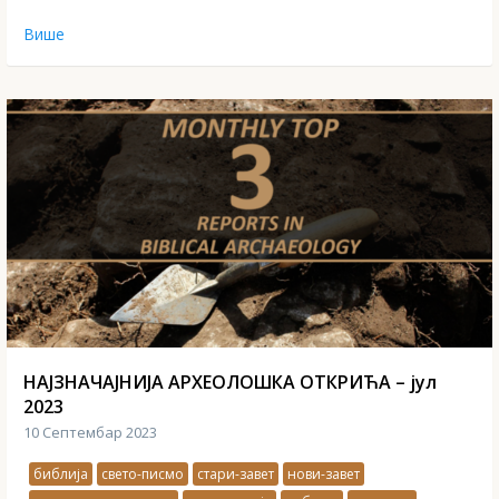
Више
НАЈЗНАЧАЈНИЈА АРХЕОЛОШКА ОТКРИЋА – јул
2023
10 Септембар 2023
библија
свето-писмо
стари-завет
нови-завет