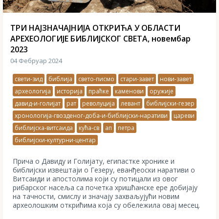
ТРИ НАЈЗНАЧАЈНИЈА ОТКРИЋА У ОБЛАСТИ
АРЕХЕОЛОГИЈЕ БИБЛИЈСКОГ СВЕТА, новембар
2023
04 Фебруар 2024
свети-зид
библија
свето-писмо
стари-завет
нови-завет
археологија
историја
праћке
каменови
оружије
давид-и-голијат
рат
револуција
левант
библијски-гезер
хронологија-гвозденог-доба-и-библијски-наративи
цареви
библијска-витсаида
кућа-св
ап
петра
библијски-културни-центар
Прича о Давиду и Голијату, египастке хронике и
библијски извештаји о Гезеру, еванђеоски наративи о
Витсаиди и апостолима који су потицали из овог
рибарског насеља са почетка хришћанске ере добијају
на тачности, смислу и значају захваљујући новим
археолошким открићима која су обележила овај месец.