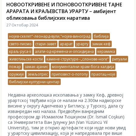
НОВООТКРИВЕНЕ И ПОНОВООТКРИВЕНЕ ТАЈНЕ
АРАРАТА И КРАЉЕВСТВА УРАРТУ – амбијент
обликовања библијских наратива
27 Октобар 2024
нојев-скелет"-леонард-вули,"нојев-виноград
библија
свето-писмо
стари-завет
арарат
урарту
замак-кеф
краљ-руса-ii
алати-од-кремена-и-опсидијана
керамика
животињске-кости
камене-структуре--„слонове-ноге“
ритуали
пожар
замак-ајанис
монументални-храм-бога-халдија
оружије
земљотрес
приповест-о-потопу
праотац-ноје
библијски-културни-центар
Недавна археолошка ископавања у замку Кеф, древној
урартској тврђави која се налази на 2.300м надморске
висине у округу Адилчеваз у Битлису, у Турској, дала су
изванредан низ налаза. Предвођен ванредним
професором др Исмаилом Ћошкуном (Dr. İsmail Coşkun)
са Универзитета Ван Јузунку Јил (Van Yüzüncü Yıl
University), тим је открио артефакте који нуде нови увид
у урартску цивилизацију, која је напредовала пре више