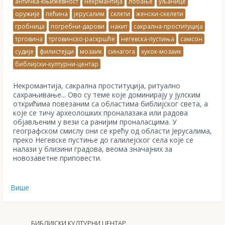
античка-књижевност
некрмантија
лобање
уљанице
оружије
пећина
јерусалим
склети
женски-скелети
гробница
погребни-дарови
накит
сакрална-проституција
трговина
трговинско-раскршће
негевска-пустиња
самсон
судије
филистејци
мозаик
синагога
хукок-мозаик
библијски-културни-центар
Некромантија, сакрална проституција, ритуално
сахрањивање... Ово су теме које доминирају у јулским
открићима повезаним са областима библијског света, а
које се тичу археолошких проналазака или радова
објављеним у вези са ранијим проналасцима. У
географском смислу они се крећу од области Јерусалима,
преко Негевске пустиње до галилејског села које се
налази у близини градова, веома значајних за
новозаветне приповести.
Више
БИБЛИЈСКИ КУЛТУРНИ ЦЕНТАР