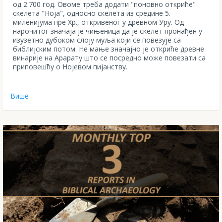
од 2.700 год. Овоме треба додати "поновно откриће"
скелета "Ноја", односно скелета из средине 5.
миленијума пре Хр., откривеног у древном Уру. Од
нарочитог значаја је чињеница да је скелет пронађен у
изузетно дубоком слоју муља који се повезује са
библијским потом. Не мање значајно је откриће древне
винарије на Арарату што се посредно може повезати са
приповешћу о Нојевом пијанству.
Више