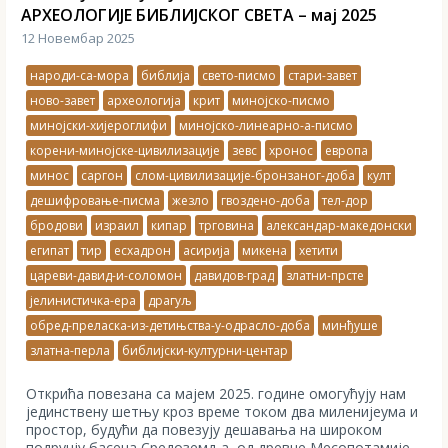
АРХЕОЛОГИЈЕ БИБЛИЈСКОГ СВЕТА – мај 2025
12 Новембар 2025
народи-са-мора
библија
свето-писмо
стари-завет
ново-завет
археологија
крит
минојско-писмо
минојски-хијероглифи
минојско-линеарно-а-писмо
корени-минојске-цивилизације
зевс
хронос
европа
минос
саргон
слом-цивилизације-бронзаног-доба
култ
дешифровање-писма
жезло
гвоздено-доба
тел-дор
бродови
израил
кипар
трговина
александар-македонски
египат
тир
есхадрон
асирија
микена
хетити
цареви-давид-и-соломон
давидов-град
златни-прсте
јелинистичка-ера
драгуљ
обред-преласка-из-детињства-у-одрасло-доба
минђуше
златна-перла
библијски-културни-центар
Открића повезана са мајем 2025. године омогућују нам
јединствену шетњу кроз време током два миленијеума и
простор, будући да повезују дешавања на широком
подручју басена Средоземља, од древне Месопотамије,