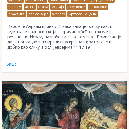
авраам
исаак
жртва
морија
искушење
васкрсење
праслика
драма-вере
акведах
жртвовање-деце
Вером је Авраам принео Исаака када је био кушан, и
јединца је приносио који је примио обећања, коме је
речено: по Исааку назваће ти се потомство. Пoмислио је
да је Бог кадар и из мртвих васкрсавати; зато га је и
добио као слику. Посл. Јеврејима 11:17-19
Више