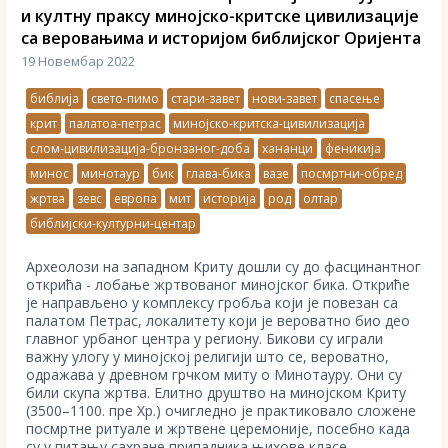
и култну праксу минојско-критске цивилизације
са веровањима и историјом библијског Оријента
19 Новембар 2022
библија
свето-пимо
стари-завет
нови-завет
спасење
крит
палатоа-петрас
минојско-критска-цивилизација
слом-цивилизација-бронзаног-доба
хананци
феникија
минос
минотаур
бик
глава-бика
вазе
посмртни-обред
жртва
зевс
европа
мит
историја
род
олтар
библијски-културни-центар
Археолози на западном Криту дошли су до фасцинантног
открића - лобање жртвованог минојског бика. Откриће
је направљено у комплексу гробља који је повезан са
палатом Петрас, локалитету који је вероватно био део
главног урбаног центра у региону. Бикови су играли
важну улогу у минојској религији што се, вероватно,
одражава у древном грчком миту о Минотауру. Они су
били скупа жртва. Елитно друштво на минојском Криту
(3500–1100. пре Хр.) очигледно је практиковало сложене
посмртне ритуале и жртвене церемоније, посебно када
су у питању сахране припадника њихове класе.