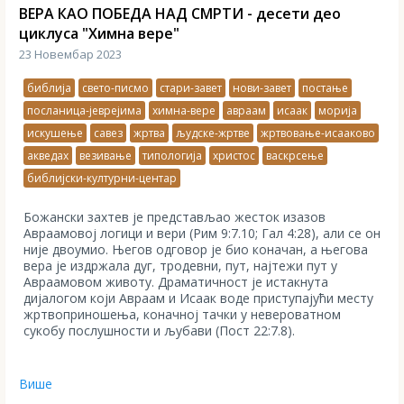
ВЕРА КАО ПОБЕДА НАД СМРТИ - десети део
циклуса "Химна вере"
23 Новембар 2023
библија
свето-писмо
стари-завет
нови-завет
постање
посланица-јеврејима
химна-вере
авраам
исаак
морија
искушење
савез
жртва
људске-жртве
жртвовање-исааково
акведах
везивање
типологија
христос
васкрсење
библијски-културни-центар
Божански захтев је представљао жесток изазов
Авраамовој логици и вери (Рим 9:7.10; Гал 4:28), али се он
није двоумио. Његов одговор је био коначан, а његова
вера је издржала дуг, тродевни, пут, најтежи пут у
Авраамовом животу. Драматичност је истакнута
дијалогом који Авраам и Исаак воде приступајући месту
жртвоприношења, коначној тачки у невероватном
сукобу послушности и љубави (Пост 22:7.8).
Више