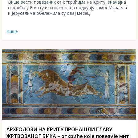
Више вести повезаних са открићима на Криту, значајна
открића у Египту и, коначно, на подручју самог Израела
и Јерусалима обележила су овај месец.
Више
АРХЕОЛОЗИ НА КРИТУ ПРОНАШЛИ ГЛАВУ
ЖРТВОВАНОГ БИКА – откриће које повезује мит