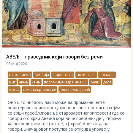
АВЕЉ – праведник који говори без речи
08 Мај 2020
свето-писмо
библија
стари-завет
нови-завет
постање
мит
авељ
каин
посланица-јеврејима-11
речи
дела
жртва
самопожртвовање
јован-благојевић
Оно што читаоцу лако може да промакне јесте
реинтерпретавини поступак новозаветног писца којим
се врши преобликовање старозаветнеприповести где се
говори о о крви Авеља која виче преобликује у тврдњу
да посредством ње (жртве, тј. крви) Авељ и данас
говори. Значај овог поступка се открива управо у