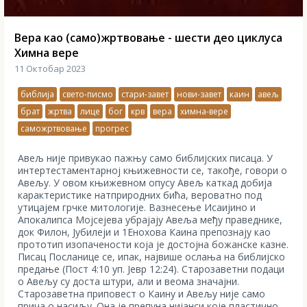
Вера као (само)жртвовање - шести део циклуса
Химна вере
11 Октобар 2023
библија
свето-писмо
стари-завет
нови-завет
каин
авељ
брат
жртва
лице
бог
крв
вера
химна-вере
саможртвовање
прогрес
Авељ није привукао пажњу само библијских писаца. У
интертестаментарној књижевности се, такође, говори о
Авељу. У овом књижевном опусу Авељ каткад добија
карактеристике натприродних бића, вероватно под
утицајем грчке митологије. Вазнесење Исаијино и
Апокалипса Мојсејева убрајају Авеља међу праведнике,
док Филон, Јубилеји и 1Енохова Каина препознају као
прототип изопачености која је достојна божанске казне.
Писац Посланице се, ипак, највише ослања на библијско
предање (Пост 4:10 уп. Јевр 12:24). Старозаветни подаци
о Авељу су доста штури, али и веома значајни.
Старозаветна приповест о Каину и Авељу није само
прича о насиљу. Она је препуна нијанси које пластично