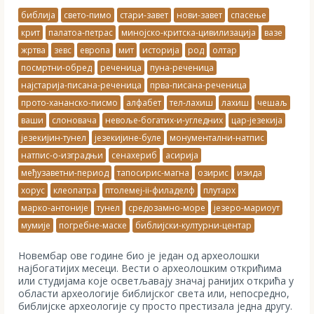
библија
свето-пимо
стари-завет
нови-завет
спасење
крит
палатоа-петрас
минојско-критска-цивилизација
вазе
жртва
зевс
европа
мит
историја
род
олтар
посмртни-обред
реченица
пуна-реченица
најстарија-писана-реченица
прва-писана-реченица
прото-хананско-писмо
алфабет
тел-лахиш
лахиш
чешаљ
ваши
слоновача
невоље-богатих-и-угледних
цар-језекија
језекијин-тунел
језекијине-буле
монументални-натпис
натпис-о-изградњи
сенахериб
асирија
међузаветни-период
тапосирис-магна
озирис
изида
хорус
клеопатра
птолемеј-ii-филаделф
плутарх
марко-антоније
тунел
средозамно-море
језеро-мариоут
мумије
погребне-маске
библијски-културни-центар
Новембар ове године био је један од археолошки
најбогатијих месеци. Вести о археолошким открићима
или студијама које осветљавају значај ранијих открића у
области археологије библијског света или, непосредно,
библијске археологије су просто престизала једна другу.