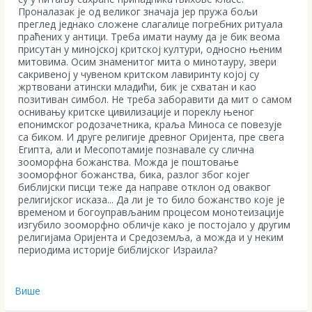
Проналазак је од великог значаја јер пружа бољи
преглед једнако сложене слагалице погребних ритуала
праћених у антици. Треба имати науму да је бик веома
присутан у минојској критској култури, односно њеним
митовима. Осим знаменитог мита о минотауру, звери
сакривеној у чувеном критском лавиринту којој су
жртвовани атински младићи, бик је схватан и као
позитиван симбол. Не треба заборавити да мит о самом
оснивању критске цивилизације и пореклу њеног
епонимског родозачетника, краља Миноса се повезује
са биком. И друге религије древног Оријента, пре свега
Египта, али и Месопотамије познавале су слична
зооморфна божанства. Можда је поштовање
зооморфног божанства, бика, разлог због којег
библијски писци теже да направе отклон од оваквог
религијског исказа... Да ли је то било божанство које је
временом и богоуправљаним процесом монотеизације
изгубило зооморфно обличје како је постојало у другим
религијама Оријента и Средоземља, а можда и у неким
периодима историје библијског Израила?
Више