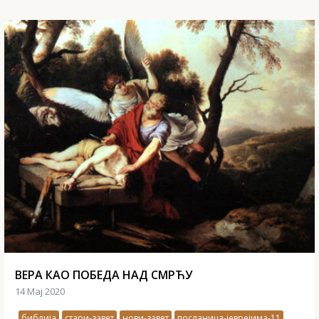
ВEРА КАО ПОБЕДА НАД СМРЋУ
14 Мај 2020
библија
стари-завет
нови-завет
посланица-јеврејима-11