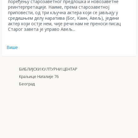
поређењу старозаветног предлошка и новозаветне
реинтерпретације. Наиме, према старозаветној
приповести, од три кључна актера који се јављају у
средишњем делу наратива (Бог, Каин, Авељ), једини
актер који остје нем, чије речи нам не преноси писац
Старог завета је управо Авељ...
Више
БИБЛИЈСКИ КУЛТУРНИ ЦЕНТАР
Краљице Наталије 76
Београд